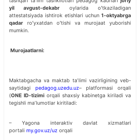
tashqari taʼlim tashkilotlari pedagog kadrlari
joriy
yil avgust-dekabr
oylarida oʻtkaziladigan
attestatsiyada ishtirok etishlari uchun
1-oktyabrga
qadar
roʻyxatdan oʻtishi va murojaat yuborishi
mumkin.
Murojaatlarni:
Maktabgacha va maktab taʼlimi vazirligining veb-
saytidagi
pedagog.uzedu.uz
– platformasi orqali
(
ONE ID-tizimi
orqali shaxsiy kabinetga kiriladi va
tegishli maʼlumotlar kiritiladi:
– Yagona interaktiv davlat xizmatlari
portali
my.gov.uz/uz
orqali