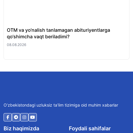
OTM va yo‘nalish tanlamagan abituriyentlarga
“Re
qo‘shimcha vaqt beriladimi?
to
08.08.2026
08.
O‘zbekistondagi uzluksiz ta’lim tizimiga oid muhim xabarlar
Biz haqimizda
Foydali sahifalar