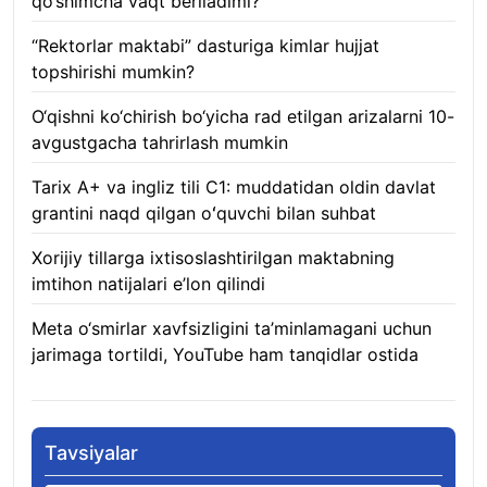
qo‘shimcha vaqt beriladimi?
08.08.2026
“Rektorlar maktabi” dasturiga kimlar hujjat
topshirishi mumkin?
08.08.2026
O‘qishni ko‘chirish bo‘yicha rad etilgan arizalarni 10-
avgustgacha tahrirlash mumkin
08.08.2026
Tarix A+ va ingliz tili C1: muddatidan oldin davlat
grantini naqd qilgan oʻquvchi bilan suhbat
07.08.2026
Xorijiy tillarga ixtisoslashtirilgan maktabning
imtihon natijalari e’lon qilindi
07.08.2026
Meta o‘smirlar xavfsizligini ta’minlamagani uchun
jarimaga tortildi, YouTube ham tanqidlar ostida
07.08.2026
Tavsiyalar