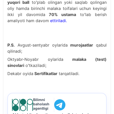
yuqori ball
toʻplab olingan yoki saqlab qolingan
oliy hamda birinchi malaka toifalari uchun keyingi
ikki yil davomida
70% ustama
toʻlab berish
amaliyoti ham davom
ettiriladi.
P.S.
Avgust-sentyabr oylarida
murojaatlar
qabul
qilinadi;
Oktyabr-Noyabr oylarida
malaka (test)
sinovlari
oʻtkaziladi;
Dekabr oyida
Sertifikatlar
tarqatiladi.
Bilimni
baholash
agentligi