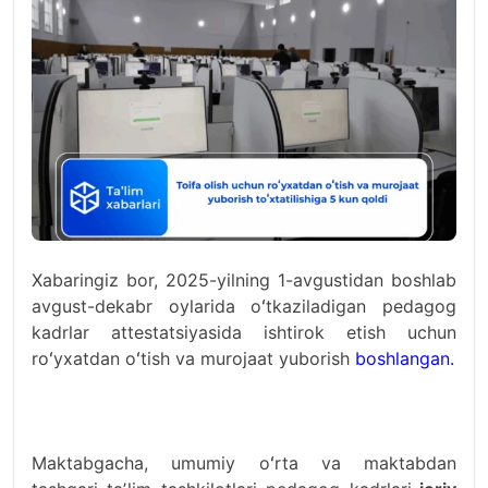
Xabaringiz bor, 2025-yilning 1-avgustidan boshlab
avgust-dekabr oylarida oʻtkaziladigan pedagog
kadrlar attestatsiyasida ishtirok etish uchun
roʻyxatdan oʻtish va murojaat yuborish
boshlangan.
Maktabgacha, umumiy oʻrta va maktabdan