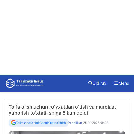
Skip
Qidiruv
Menu
to
content
Toifa olish uchun roʻyxatdan oʻtish va murojaat
yuborish toʻxtatilishiga 5 kun qoldi
Talimxabarlari'ni Google'ga qo'shish
Yangiliklar
|
25.09.2025 09:33