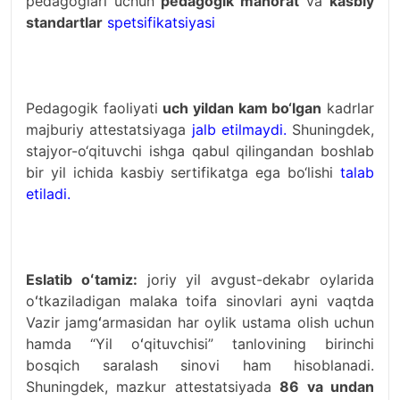
pedagoglari uchun
pedagogik mahorat
va
kasbiy
standartlar
spetsifikatsiyasi
Pedagogik faoliyati
uch yildan kam bo‘lgan
kadrlar
majburiy attestatsiyaga
jalb etilmaydi.
Shuningdek,
stajyor-o‘qituvchi ishga qabul qilingandan boshlab
bir yil ichida kasbiy sertifikatga ega bo‘lishi
talab
etiladi.
Eslatib oʻtamiz:
joriy yil avgust-dekabr oylarida
oʻtkaziladigan malaka toifa sinovlari ayni vaqtda
Vazir jamgʻarmasidan har oylik ustama olish uchun
hamda “Yil oʻqituvchisi” tanlovining birinchi
bosqich saralash sinovi ham hisoblanadi.
Shuningdek, mazkur attestatsiyada
86 va undan