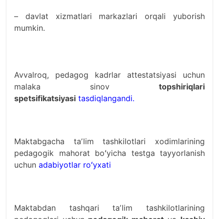
– davlat xizmatlari markazlari orqali yuborish
mumkin.
Avvalroq, pedagog kadrlar attestatsiyasi uchun
malaka sinov
topshiriqlari
spetsifikatsiyasi
tasdiqlangandi.
Maktabgacha taʼlim tashkilotlari xodimlarining
pedagogik mahorat boʻyicha testga tayyorlanish
uchun
adabiyotlar roʻyxati
Maktabdan tashqari taʼlim tashkilotlarining