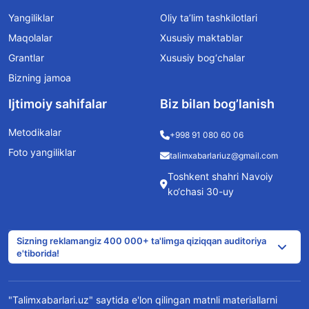
Yangiliklar
Oliy ta’lim tashkilotlari
Maqolalar
Xususiy maktablar
Grantlar
Xususiy bog‘chalar
Bizning jamoa
Ijtimoiy sahifalar
Biz bilan bog’lanish
Metodikalar
+998 91 080 60 06
Foto yangiliklar
talimxabarlariuz@gmail.com
Toshkent shahri Navoiy
ko‘chasi 30-uy
Sizning reklamangiz 400 000+ ta'limga qiziqqan auditoriya
e'tiborida!
"Talimxabarlari.uz" saytida e'lon qilingan matnli materiallarni