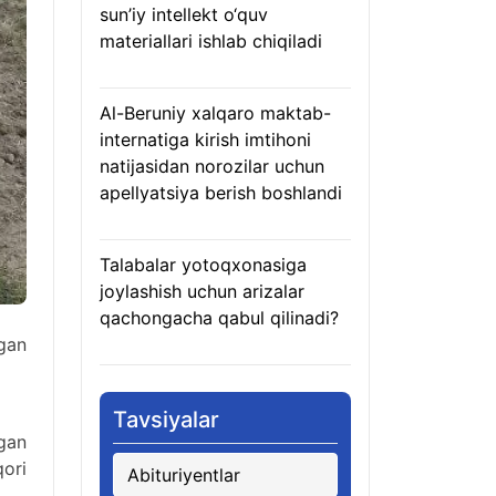
sun’iy intellekt o‘quv
materiallari ishlab chiqiladi
07.08.2026
Al-Beruniy xalqaro maktab-
internatiga kirish imtihoni
natijasidan norozilar uchun
apellyatsiya berish boshlandi
07.08.2026
Talabalar yotoqxonasiga
joylashish uchun arizalar
qachongacha qabul qilinadi?
gan
07.08.2026
Tavsiyalar
agan
qori
Abituriyentlar