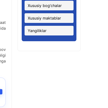
Xususiy bog‘chalar
Xususiy maktablar
jaat
qida
Yangiliklar
bov
ligi
shga