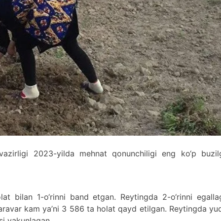
 vazirligi 2023-yilda mehnat qonunchiligi eng ko‘p buzil
at bilan 1-o‘rinni band etgan. Reytingda 2-o‘rinni egall
baravar kam ya’ni 3 586 ta holat qayd etilgan. Reytingda yu
asi yakunlagan.