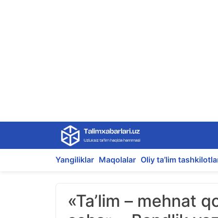
Skip
to
content
Yangiliklar
Maqolalar
Oliy ta’lim tashkilotla
«Ta’lim – mehnat qo