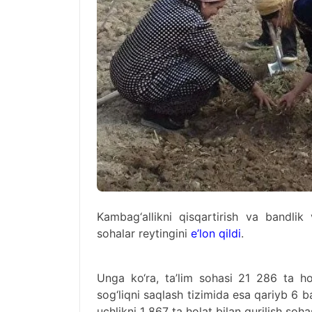
Kambag‘allikni qisqartirish va bandlik
sohalar reytingini
e’lon qildi
.
Unga ko‘ra, ta’lim sohasi 21 286 ta hol
sog‘liqni saqlash tizimida esa qariyb 6 
uchlikni 1 867 ta holat bilan qurilish soh