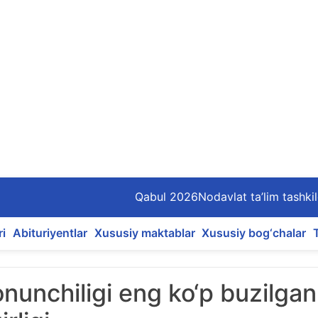
Qabul 2026
Nodavlat ta’lim tashkil
ri
Abituriyentlar
Xususiy maktablar
Xususiy bog‘chalar
nunchiligi eng ko‘p buzilgan