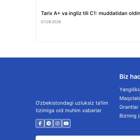
Tarix A+ va ingliz tili C1: muddatidan old
07.08.2026
Biz ha
Yangilikl
Maqolal
O‘zbekistondagi uzluksiz ta’lim
Grantlar
tizimiga oid muhim xabarlar
Bizning 