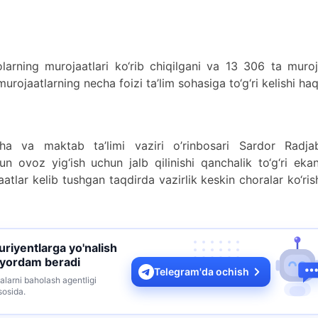
larning murojaatlari ko‘rib chiqilgani va 13 306 ta muro
urojaatlarning necha foizi ta’lim sohasiga to‘g‘ri kelishi ha
ha va maktab ta’limi vaziri o’rinbosari Sardor Radja
 ovoz yig‘ish uchun jalb qilinishi qanchalik to‘g‘ri ekan
tlar kelib tushgan taqdirda vazirlik keskin choralar ko‘ri
turiyentlarga yo'nalish
 yordam beradi
Telegram'da ochish
alarni baholash agentligi
sosida.