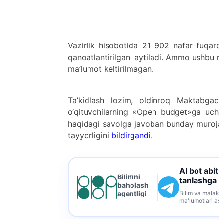
Vazirlik hisobotida 21 902 nafar fuqaro
qanoatlantirilgani aytiladi. Ammo ushbu m
ma’lumot keltirilmagan.
Ta’kidlash lozim, oldinroq Maktabgac
o‘qituvchilarning «Open budget»ga uchun
haqidagi savolga javoban bunday murojaa
tayyorligini
bildirgandi
.
AI bot abi
Bilimni
tanlashga
baholash
Bilim va malak
agentligi
ma'lumotlari a