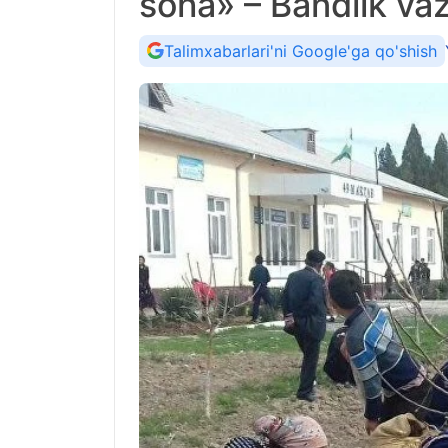
soha» – Bandlik vazi
Talimxabarlari'ni Google'ga qo'shish