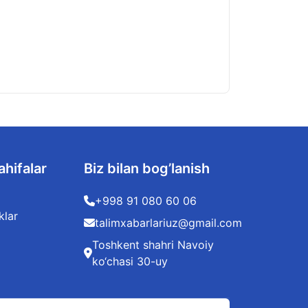
Xorijiy tillarga i
07.08.2026
ahifalar
Biz bilan bog’lanish
+998 91 080 60 06
klar
talimxabarlariuz@gmail.com
Toshkent shahri Navoiy
ko‘chasi 30-uy