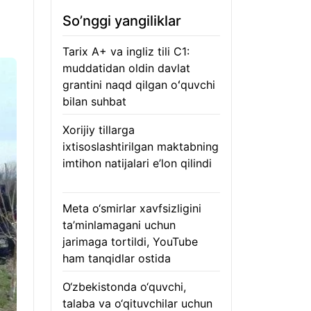
So’nggi yangiliklar
Tarix A+ va ingliz tili C1:
muddatidan oldin davlat
grantini naqd qilgan oʻquvchi
bilan suhbat
07.08.2026
Xorijiy tillarga
ixtisoslashtirilgan maktabning
imtihon natijalari e’lon qilindi
07.08.2026
Meta o‘smirlar xavfsizligini
ta’minlamagani uchun
jarimaga tortildi, YouTube
ham tanqidlar ostida
07.08.2026
O‘zbekistonda o‘quvchi,
talaba va o‘qituvchilar uchun