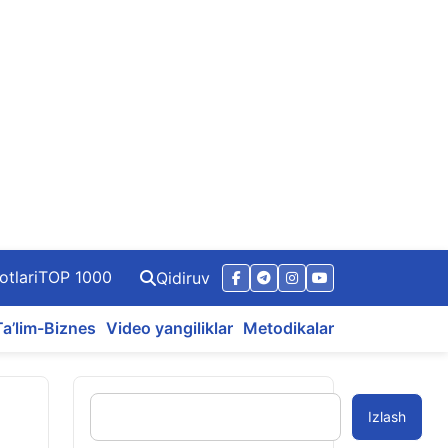
otlari
TOP 1000
Qidiruv
Ta’lim-Biznes
Video yangiliklar
Metodikalar
Izlash