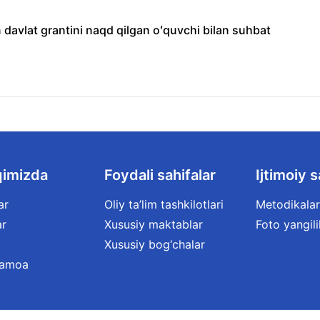
in davlat grantini naqd qilgan oʻquvchi bilan suhbat
qimizda
Foydali sahifalar
Ijtimoiy s
ar
Oliy ta’lim tashkilotlari
Metodikalar
ar
Xususiy maktablar
Foto yangili
Xususiy bog‘chalar
jamoa