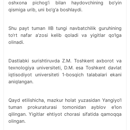
oshxona pichog‘i bilan haydovchining bo‘yin
qismiga urib, uni bo‘g‘a boshlaydi.
Shu payt tuman IIB tungi navbatchilik guruhining
to‘rt nafar a’zosi kelib qoladi va yigitlar qo‘lga
olinadi.
Dastlabki surishtiruvda Z.M. Toshkent axborot va
texnologiya universiteti, D.M. esa Toshkent davlat
iqtisodiyot universiteti 1-bosqich talabalari ekani
aniqlangan.
Qayd etilishicha, mazkur holat yuzasidan Yangiyo‘l
tuman prokuraturasi tomonidan ayblov e’lon
qilingan. Yigitlar ehtiyot chorasi sifatida qamoqqa
olingan.