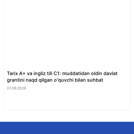
Tarix A+ va ingliz tili C1: muddatidan oldin davlat
Xor
grantini naqd qilgan oʻquvchi bilan suhbat
nat
07.08.2026
07.