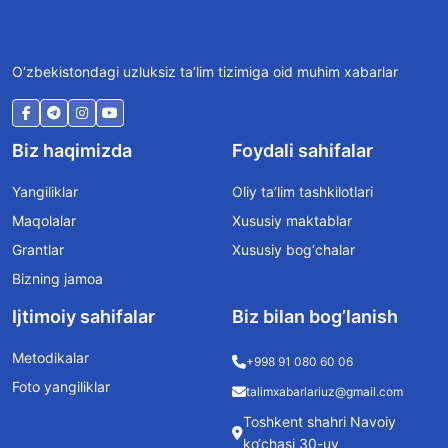
O‘zbekistondagi uzluksiz ta’lim tizimiga oid muhim xabarlar
Biz haqimizda
Foydali sahifalar
Yangiliklar
Oliy ta’lim tashkilotlari
Maqolalar
Xususiy maktablar
Grantlar
Xususiy bog‘chalar
Bizning jamoa
Ijtimoiy sahifalar
Biz bilan bog’lanish
Metodikalar
+998 91 080 60 06
Foto yangiliklar
talimxabarlariuz@gmail.com
Toshkent shahri Navoiy
ko‘chasi 30-uy