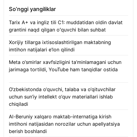
So’nggi yangiliklar
Tarix A+ va ingliz tili C1: muddatidan oldin davlat
grantini naqd qilgan oʻquvchi bilan suhbat
07.08.2026
Xorijiy tillarga ixtisoslashtirilgan maktabning
imtihon natijalari e’lon qilindi
07.08.2026
Meta o‘smirlar xavfsizligini ta’minlamagani uchun
jarimaga tortildi, YouTube ham tanqidlar ostida
07.08.2026
O‘zbekistonda o‘quvchi, talaba va o‘qituvchilar
uchun sun’iy intellekt o‘quv materiallari ishlab
chiqiladi
07.08.2026
Al-Beruniy xalqaro maktab-internatiga kirish
imtihoni natijasidan norozilar uchun apellyatsiya
berish boshlandi
07.08.2026