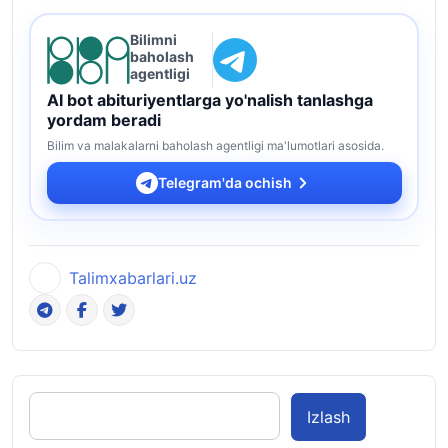
Bilimni
baholash
agentligi
AI bot abituriyentlarga yo'nalish tanlashga
yordam beradi
Bilim va malakalarni baholash agentligi ma'lumotlari asosida.
Telegram'da ochish
Talimxabarlari.uz
Izlash