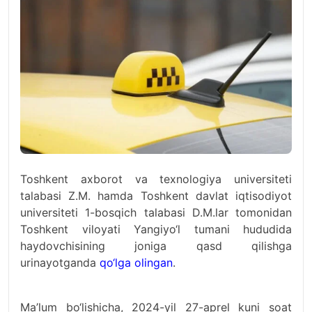
Toshkent axborot va texnologiya universiteti
talabasi Z.M. hamda Toshkent davlat iqtisodiyot
universiteti 1-bosqich talabasi D.M.lar tomonidan
Toshkent viloyati Yangiyo‘l tumani hududida
haydovchisining joniga qasd qilishga
urinayotganda
qo‘lga olingan
.
Ma’lum bo‘lishicha, 2024-yil 27-aprel kuni soat