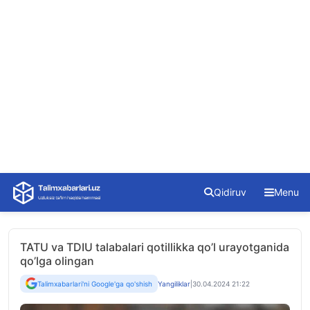
Skip
Qidiruv
Menu
to
content
TATU va TDIU talabalari qotillikka qo’l urayotganida
qo’lga olingan
Talimxabarlari'ni Google'ga qo'shish
Yangiliklar
|
30.04.2024 21:22