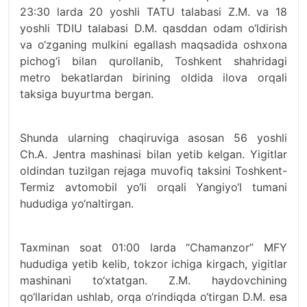
23:30 larda 20 yoshli TATU talabasi Z.M. va 18
yoshli TDIU talabasi D.M. qasddan odam o‘ldirish
va o‘zganing mulkini egallash maqsadida oshxona
pichog‘i bilan qurollanib, Toshkent shahridagi
metro bekatlardan birining oldida ilova orqali
taksiga buyurtma bergan.
Shunda ularning chaqiruviga asosan 56 yoshli
Ch.A. Jentra mashinasi bilan yetib kelgan. Yigitlar
oldindan tuzilgan rejaga muvofiq taksini Toshkent-
Termiz avtomobil yo‘li orqali Yangiyo‘l tumani
hududiga yo‘naltirgan.
Taxminan soat 01:00 larda “Chamanzor” MFY
hududiga yetib kelib, tokzor ichiga kirgach, yigitlar
mashinani to‘xtatgan. Z.M. haydovchining
qo‘llaridan ushlab, orqa o‘rindiqda o‘tirgan D.M. esa