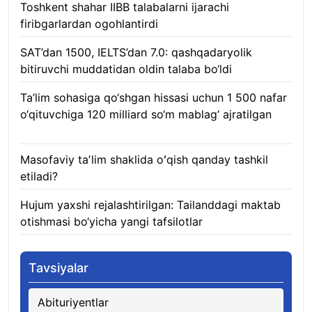
Toshkent shahar IIBB talabalarni ijarachi
firibgarlardan ogohlantirdi
08.08.2026
SAT’dan 1500, IELTS’dan 7.0: qashqadaryolik
bitiruvchi muddatidan oldin talaba bo‘ldi
08.08.2026
Ta’lim sohasiga qo‘shgan hissasi uchun 1 500 nafar
o‘qituvchiga 120 milliard so‘m mablag‘ ajratilgan
08.08.2026
Masofaviy taʼlim shaklida oʻqish qanday tashkil
etiladi?
08.08.2026
Hujum yaxshi rejalashtirilgan: Tailanddagi maktab
otishmasi bo‘yicha yangi tafsilotlar
08.08.2026
Tavsiyalar
Abituriyentlar