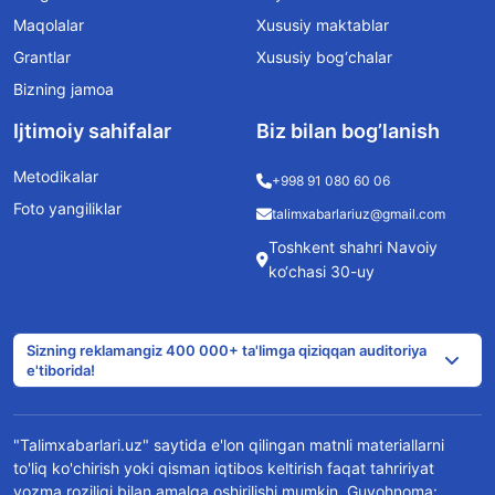
Maqolalar
Xususiy maktablar
Grantlar
Xususiy bog‘chalar
Bizning jamoa
Ijtimoiy sahifalar
Biz bilan bog’lanish
Metodikalar
+998 91 080 60 06
Foto yangiliklar
talimxabarlariuz@gmail.com
Toshkent shahri Navoiy
ko‘chasi 30-uy
Sizning reklamangiz 400 000+ ta'limga qiziqqan auditoriya
e'tiborida!
"Talimxabarlari.uz" saytida e'lon qilingan matnli materiallarni
to'liq ko'chirish yoki qisman iqtibos keltirish faqat tahririyat
yozma roziligi bilan amalga oshirilishi mumkin. Guvohnoma: