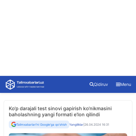
Skip
Qidiruv
Menu
to
content
Ko‘p darajali test sinovi gapirish ko‘nikmasini
baholashning yangi formati e’lon qilindi
Talimxabarlari'ni Google'ga qo'shish
Yangiliklar
|
26.04.2024 16:31