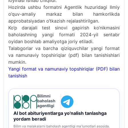
loyihasi ishlab chiqildi.
Hozirda ushbu formatni Agentlik huzuridagi Ilmiy
o‘quv-amaliy markaz bilan hamkorlikda
approbatsiyadan o‘tkazish rejalashtirilgan.
Ko‘p darajali test sinovi gapirish ko‘nikmasini
baholashning yangi formati 2024-yil sentabr
oyidan boshlab amaliyotga joriy etiladi.
Talabgorlar va barcha qiziquvchilar yangi format
va namunaviy topshiriqlar (pdf) bilan tanishishlari
mumkin.
Yangi format va namunaviy topshiriqlar (PDF) bilan
tanishish
Bilimni
baholash
agentligi
AI bot abituriyentlarga yo'nalish tanlashga
yordam beradi
Bilim va malakalarni baholash agentligi ma'lumotlari asosida.