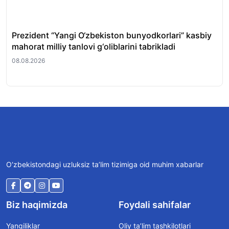
Prezident “Yangi O‘zbekiston bunyodkorlari” kasbiy
Tos
mahorat milliy tanlovi g‘oliblarini tabrikladi
fir
08.08.2026
08.
O‘zbekistondagi uzluksiz ta’lim tizimiga oid muhim xabarlar
Biz haqimizda
Foydali sahifalar
Yangiliklar
Oliy ta’lim tashkilotlari