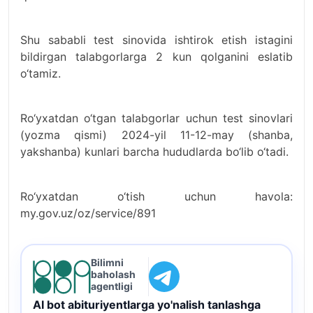
Shu sababli test sinovida ishtirok etish istagini
bildirgan talabgorlarga 2 kun qolganini eslatib
o‘tamiz.
Ro‘yxatdan o‘tgan talabgorlar uchun test sinovlari
(yozma qismi) 2024-yil 11-12-may (shanba,
yakshanba) kunlari barcha hududlarda bo‘lib o‘tadi.
Ro‘yxatdan o‘tish uchun havola:
my.gov.uz/oz/service/891
Bilimni
baholash
agentligi
AI bot abituriyentlarga yo'nalish tanlashga