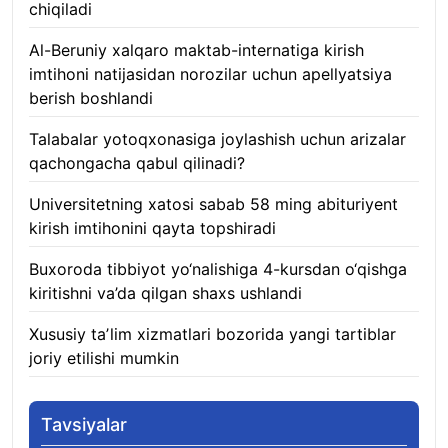
chiqiladi
07.08.2026
Al-Beruniy xalqaro maktab-internatiga kirish
imtihoni natijasidan norozilar uchun apellyatsiya
berish boshlandi
07.08.2026
Talabalar yotoqxonasiga joylashish uchun arizalar
qachongacha qabul qilinadi?
07.08.2026
Universitetning xatosi sabab 58 ming abituriyent
kirish imtihonini qayta topshiradi
07.08.2026
Buxoroda tibbiyot yo‘nalishiga 4-kursdan o‘qishga
kiritishni va’da qilgan shaxs ushlandi
07.08.2026
Xususiy taʼlim xizmatlari bozorida yangi tartiblar
joriy etilishi mumkin
07.08.2026
Tavsiyalar