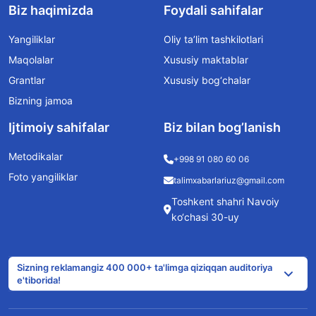
Biz haqimizda
Foydali sahifalar
Yangiliklar
Oliy ta’lim tashkilotlari
Maqolalar
Xususiy maktablar
Grantlar
Xususiy bog‘chalar
Bizning jamoa
Ijtimoiy sahifalar
Biz bilan bog’lanish
Metodikalar
+998 91 080 60 06
Foto yangiliklar
talimxabarlariuz@gmail.com
Toshkent shahri Navoiy
ko‘chasi 30-uy
Sizning reklamangiz 400 000+ ta'limga qiziqqan auditoriya
e'tiborida!