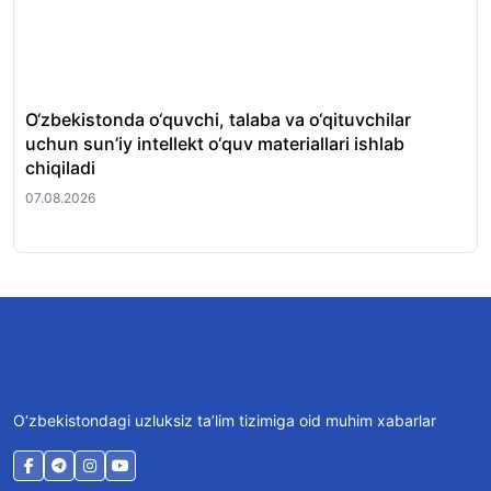
O‘zbekistonda o‘quvchi, talaba va o‘qituvchilar
Al
uchun sun’iy intellekt o‘quv materiallari ishlab
imt
chiqiladi
be
07.08.2026
07.
O‘zbekistondagi uzluksiz ta’lim tizimiga oid muhim xabarlar