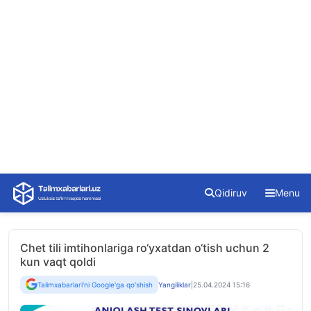
Skip
Qidiruv
Menu
to
content
Chet tili imtihonlariga ro‘yxatdan o‘tish uchun 2
kun vaqt qoldi
Talimxabarlari'ni Google'ga qo'shish
Yangiliklar
|
25.04.2024 15:16