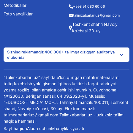
Metodikalar
+998 91 080 60 06
Foto yangiliklar
talimxabarlariuz@gmail.com
Toshkent shahri Navoiy
ko‘chasi 30-uy
Sizning reklamangiz 400 000+ ta'limga qiziqqan auditoriya
e'tiborida!
"Talimxabarlari.uz" saytida e'lon qilingan matnli materiallarni
to'liq ko'chirish yoki qisman iqtibos keltirish faqat tahririyat
yozma roziligi bilan amalga oshirilishi mumkin. Guvohnoma:
№123630. Berilgan sanasi: 04.09.2023-yil. Muassis:
"EDUBOOST MEDIA" MCHJ. Tahririyat manzili: 100011, Toshkent
shahri, Navoiy ko'chasi, 30-uy. Elektron manzil:
talimxabarlariuz@gmail.com Talimxabarlari.uz - uzluksiz ta'lim
haqida hammasi.
Sayt haqida
Aloqa uchun
Maxfiylik siyosati