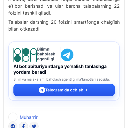
e’tibor berishadi va ular barcha talabalarning 22
foizini tashkil qiladi.
Talabalar darsning 20 foizini smartfonga chalg‘ish
bilan o‘tkazadi
Bilimni
baholash
agentligi
AI bot abituriyentlarga yo'nalish tanlashga
yordam beradi
Bilim va malakalarni baholash agentligi ma'lumotlari asosida.
Telegram'da ochish
Muharrir