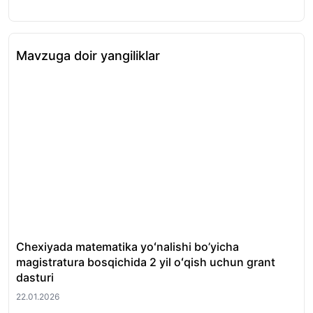
Mavzuga doir yangiliklar
Chexiyada matematika yoʻnalishi bo’yicha
GO
magistratura bosqichida 2 yil oʻqish uchun grant
oʻq
dasturi
21.
22.01.2026