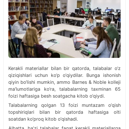
Kerakli materiallar bilan bir qatorda, talabalar o‘z
qiziqishlari uchun ko‘p o‘qiydilar. Bunga ishonish
qiyin bo‘lishi mumkin, ammo Barnes & Noble kolleji
ma’lumotlariga ko‘ra, talabalarning taxminan 65
foizi haftasiga besh soatgacha kitob o‘qiydi.
Talabalarning qolgan 13 foizi muntazam o‘qish
topshiriqlari bilan bir qatorda haftasiga olti
soatdan ko‘proq kitob o‘qishadi.
Albatta, ba’zi talabalar faqat kerakli materiallarga