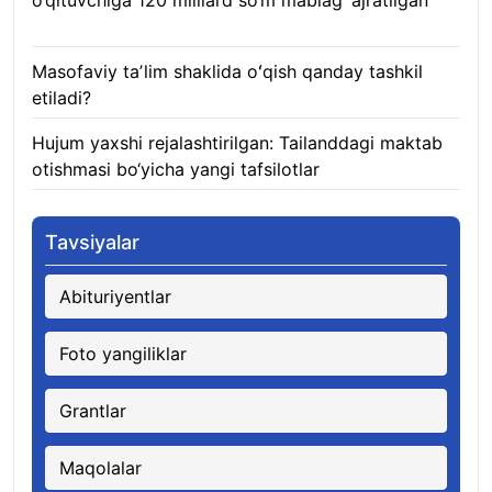
o‘qituvchiga 120 milliard so‘m mablag‘ ajratilgan
08.08.2026
Masofaviy taʼlim shaklida oʻqish qanday tashkil
etiladi?
08.08.2026
Hujum yaxshi rejalashtirilgan: Tailanddagi maktab
otishmasi bo‘yicha yangi tafsilotlar
08.08.2026
Tavsiyalar
Abituriyentlar
Foto yangiliklar
Grantlar
Maqolalar