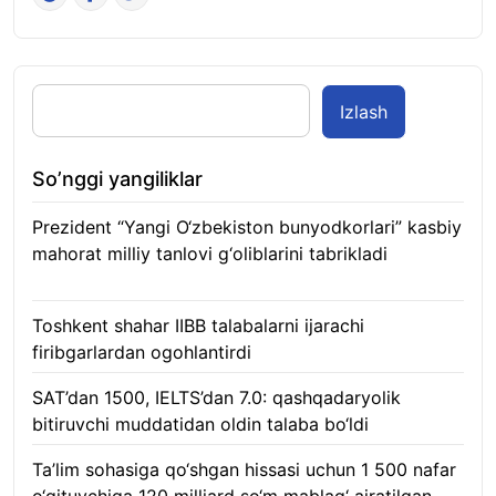
Izlash
So’nggi yangiliklar
Prezident “Yangi O‘zbekiston bunyodkorlari” kasbiy
mahorat milliy tanlovi g‘oliblarini tabrikladi
08.08.2026
Toshkent shahar IIBB talabalarni ijarachi
firibgarlardan ogohlantirdi
08.08.2026
SAT’dan 1500, IELTS’dan 7.0: qashqadaryolik
bitiruvchi muddatidan oldin talaba bo‘ldi
08.08.2026
Ta’lim sohasiga qo‘shgan hissasi uchun 1 500 nafar