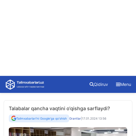
Skip
Qidiruv
Menu
to
content
Talabalar qancha vaqtini o‘qishga sarflaydi?
Talimxabarlari'ni Google'ga qo'shish
Grantlar
|
17.01.2024 13:56