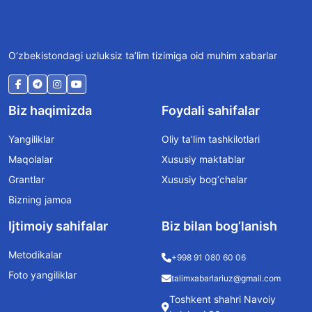
O‘zbekistondagi uzluksiz ta’lim tizimiga oid muhim xabarlar
Biz haqimizda
Foydali sahifalar
Yangiliklar
Oliy ta’lim tashkilotlari
Maqolalar
Xususiy maktablar
Grantlar
Xususiy bog‘chalar
Bizning jamoa
Ijtimoiy sahifalar
Biz bilan bog’lanish
Metodikalar
+998 91 080 60 06
Foto yangiliklar
talimxabarlariuz@gmail.com
Toshkent shahri Navoiy