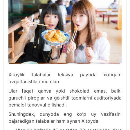
Xitoylik talabalar leksiya paytida xotirjam
ovqatlanishlari mumkin.
Ular faqat qahva yoki shokolad emas, balki
guruchli piroglar va go‘shtli taomlarni auditoriyada
bemalol tanovvul qilishadi.
Shuningdek, dunyoda eng koʻp uy vazifasini
bajaradigan talabalar ham aynan Xitoyda.