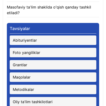
Masofaviy taʼlim shaklida oʻqish qanday tashkil
etiladi?
08.08.2026
Tavsiyalar
Abituriyentlar
Foto yangiliklar
Grantlar
Maqolalar
Metodikalar
Oliy ta'lim tashkilotlari