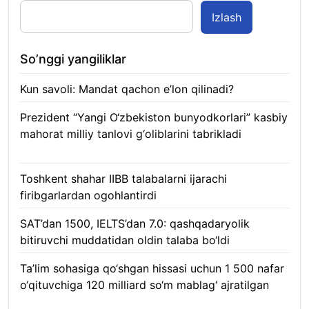
Izlash
So’nggi yangiliklar
Kun savoli: Mandat qachon e’lon qilinadi?
09.08.2026
Prezident “Yangi O‘zbekiston bunyodkorlari” kasbiy
mahorat milliy tanlovi g‘oliblarini tabrikladi
08.08.2026
Toshkent shahar IIBB talabalarni ijarachi
firibgarlardan ogohlantirdi
08.08.2026
SAT’dan 1500, IELTS’dan 7.0: qashqadaryolik
bitiruvchi muddatidan oldin talaba bo‘ldi
08.08.2026
Ta’lim sohasiga qo‘shgan hissasi uchun 1 500 nafar
o‘qituvchiga 120 milliard so‘m mablag‘ ajratilgan
08.08.2026