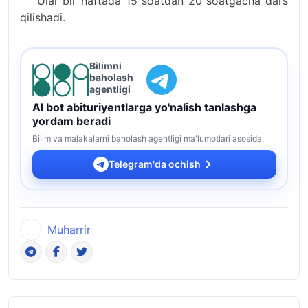
Ular bir haftada 15 soatdan 20 soatgacha dars
qilishadi.
Bilimni
baholash
agentligi
AI bot abituriyentlarga yo'nalish tanlashga
yordam beradi
Bilim va malakalarni baholash agentligi ma'lumotlari asosida.
Telegram'da ochish
Muharrir