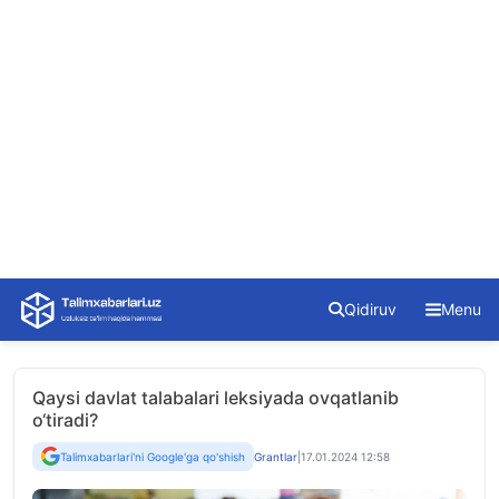
Skip
Qidiruv
Menu
to
content
Qaysi davlat talabalari leksiyada ovqatlanib
o‘tiradi?
Talimxabarlari'ni Google'ga qo'shish
Grantlar
|
17.01.2024 12:58