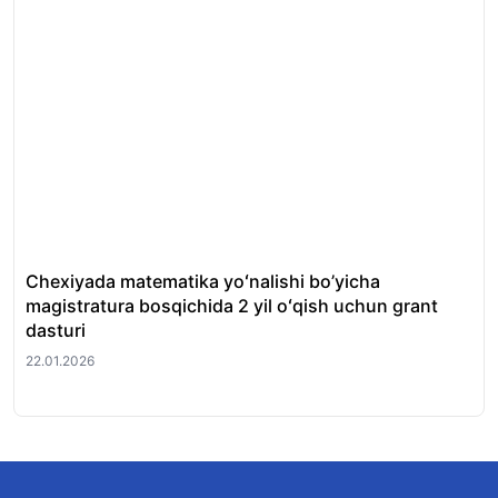
Chexiyada matematika yoʻnalishi bo’yicha
GO
magistratura bosqichida 2 yil oʻqish uchun grant
oʻq
dasturi
21.
22.01.2026