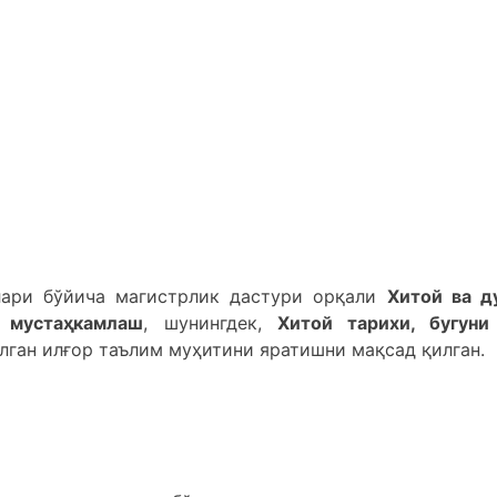
лари бўйича магистрлик дастури орқали
Хитой ва д
 мустаҳкамлаш
, шунингдек,
Хитой тарихи, бугуни
илган илғор таълим муҳитини яратишни мақсад қилган.