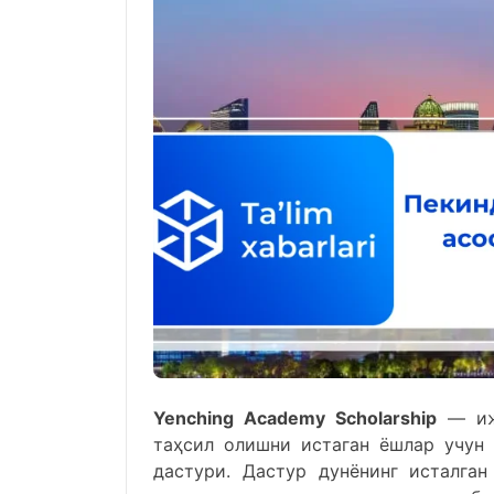
Yenching Academy Scholarship
— ижт
таҳсил олишни истаган ёшлар учун
дастури. Дастур дунёнинг исталган