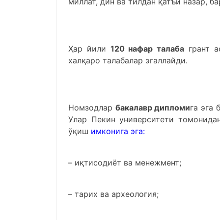
миллат, дин ва тилдан қатъи назар, б
Ҳар йили
120 нафар талаба
грант а
халқаро талабалар эгаллайди.
Номзодлар
бакалавр дипломи
га эга
Улар Пекин университети томонида
ўқиш
имконига эга:
– иқтисодиёт ва менежмент;
– тарих ва археология;