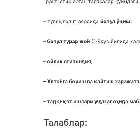
Грант ютиб олган талабалар қуйидаги
– тўлиқ грант асосида
бепул ўқиш;
– бепул турар жой
(1-ўқув йилида хал
– ойлик стипендия;
– Хитойга бориш ва қайтиш харажатл
– тадқиқот ишлари учун алоҳида маб
Талаблар: