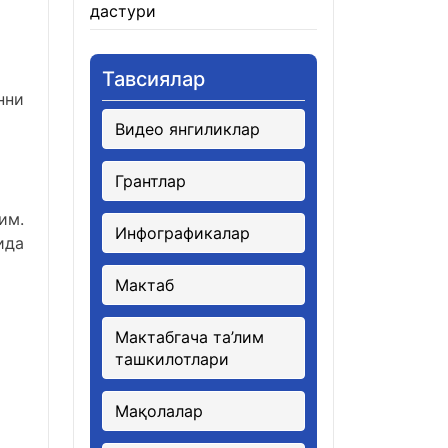
дастури
21.01.2026
Тавсиялар
нни
Видео янгиликлар
Грантлар
им.
Инфографикалар
ида
Мактаб
Мактабгача та’лим
ташкилотлари
Мақолалар