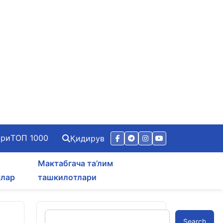
ари
ТОП 1000
Қидирув
Мактабгача та’лим
клар
ташкилотлари
Search