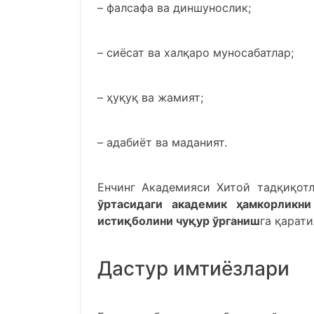
– фалсафа ва диншунослик;
– сиёсат ва халқаро муносабатлар;
– ҳуқуқ ва жамият;
– адабиёт ва маданият.
Енчинг Академияси Хитой тадқиқот
ўртасидаги академик ҳамкорликни
истиқболини чуқур ўрганиш
га қарат
Дастур имтиёзлари