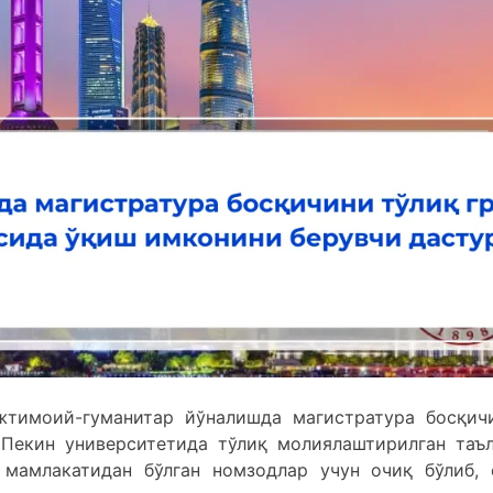
имоий-гуманитар йўналишда магистратура босқич
 Пекин университетида тўлиқ молиялаштирилган таъ
 мамлакатидан бўлган номзодлар учун очиқ бўлиб, 