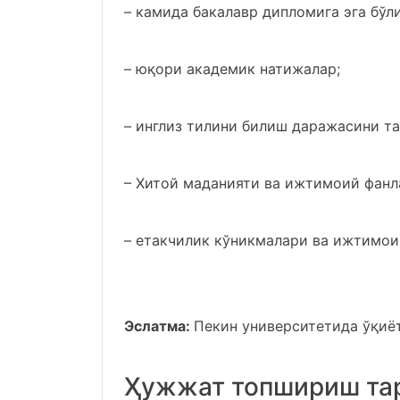
– камида бакалавр дипломига эга бў
– юқори академик натижалар;
– инглиз тилини билиш даражасини т
– Хитой маданияти ва ижтимоий фанл
– етакчилик кўникмалари ва ижтимои
Эслатма:
Пекин университетида ўқиёт
Ҳужжат топшириш та