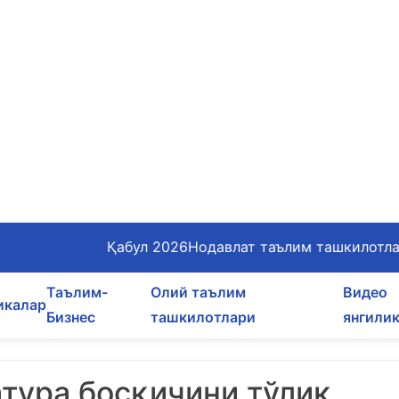
Қабул 2026
Нодавлат таълим ташкилотл
Таълим-
Олий таълим
Видео
икалар
Бизнес
ташкилотлари
янгили
тура босқичини тўлиқ