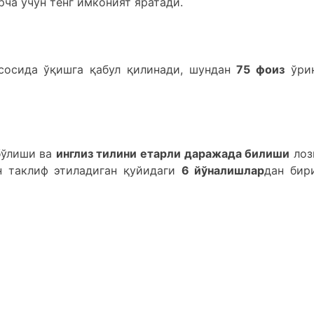
арча учун тенг имконият яратади.
сосида ўқишга қабул қилинади, шундан
75 фоиз
ўри
 бўлиши ва
инглиз тилини етарли даражада билиши
лоз
н таклиф этиладиган қуйидаги
6 йўналишлар
дан бир