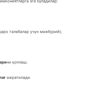
 имкониятларга эга бўладилар:
қаро талабалар учун мажбурий);
ари
ни қоплаш;
лағ
ажратилади.