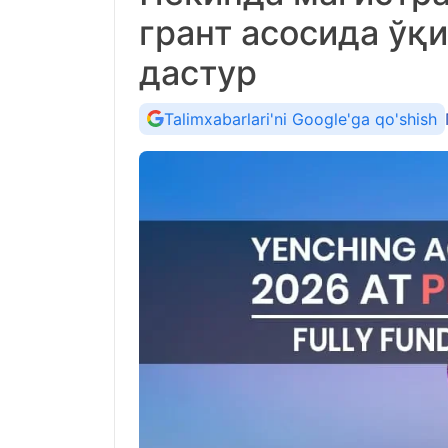
грант асосида ўқ
дастур
Talimxabarlari'ni Google'ga qo'shish