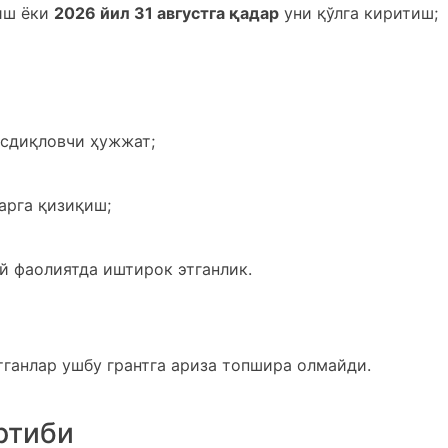
лиш ёки
2026 йил 31 августга қадар
уни қўлга киритиш;
асдиқловчи ҳужжат;
арга қизиқиш;
й фаолиятда иштирок этганлик.
ганлар ушбу грантга ариза топшира олмайди.
ртиби