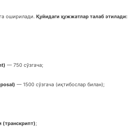
га оширилади.
Қуйидаги ҳужжатлар талаб этилади:
nt)
— 750 сўзгача;
posal)
— 1500 сўзгача (иқтибослар билан);
 (транскрипт)
;