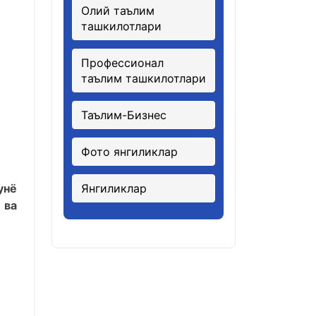
Олий таълим
ташкилотлари
Профессионал
таълим ташкилотлари
Таълим-Бизнес
Фото янгиликлар
унё
Янгиликлар
 ва