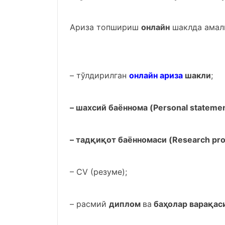
Ариза топшириш
онлайн
шаклда амал
– тўлдирилган
онлайн ариза
шакли
;
– шахсий баённома (Personal stateme
– тадқиқот баённомаси (Research pro
– CV (резуме);
– расмий
диплом
ва
баҳолар варақаси