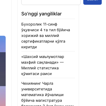
So’nggi yangiliklar
Бухоролик 11-синф
ўқувчиси 4 та тил бўйича
хорижий ва миллий
сертификатларни қўлга
киритди
22.01.2026
«Шахсий маълумотлар
махфий сақланади» —
Миллий статистика
қўмитаси раиси
22.01.2026
Чехиянинг Чарлз
университетида
математика йўналиши
бўйича магистратура