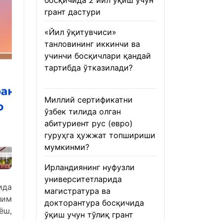
босқичида 2 йил ўқиш учун
грант дастури
22.01.2026
«Йил ўқитувчиси»
танловининг иккинчи ва
учинчи босқичлари қандай
тартибда ўтказилади?
22.01.2026
Миллий сертификатни
ўзбек тилида олган
абитуриент рус (евро)
гуруҳга ҳужжат топшириши
мумкинми?
22.01.2026
Ирландиянинг нуфузли
университетларида
ида
магистратура ва
лим
докторантура босқичида
ёш,
ўқиш учун тўлиқ грант