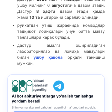
ушбу йилнинг 6
август
игача давом этади.
Дастур
8 ҳафта
давом этади ҳамда
жами
10 та
иштирокчи саралаб олинади.
рўйхатдан ўтиш жараёнида номзодлар
тадқиқот лойиҳалари учун битта мавзу
танлашлари керак бўлади.
дастур амалга ошириладиган
лабораториялар ва лойиҳа мавзулари
билан
ушбу ҳавола
орқали танишиш
мумкин.
Bilimni
baholash
agentligi
AI bot abituriyentlarga yo'nalish tanlashga
yordam beradi
Bilim va malakalarni baholash agentligi ma'lumotlari asosida.