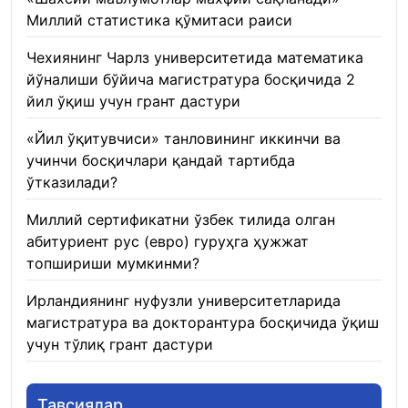
Миллий статистика қўмитаси раиси
22.01.2026
Чехиянинг Чарлз университетида математика
йўналиши бўйича магистратура босқичида 2
йил ўқиш учун грант дастури
22.01.2026
«Йил ўқитувчиси» танловининг иккинчи ва
учинчи босқичлари қандай тартибда
ўтказилади?
22.01.2026
Миллий сертификатни ўзбек тилида олган
абитуриент рус (евро) гуруҳга ҳужжат
топшириши мумкинми?
22.01.2026
Ирландиянинг нуфузли университетларида
магистратура ва докторантура босқичида ўқиш
учун тўлиқ грант дастури
21.01.2026
Тавсиялар