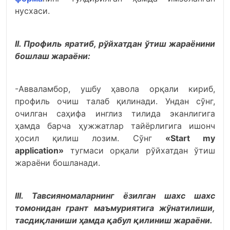
нусхаси.
II. Профиль яратиб, рўйхатдан ўтиш жараёнини
бошлаш жараёни:
-Авваламбор, ушбу ҳавола орқали кириб,
профиль очиш талаб қилинади. Ундан сўнг,
очилган саҳифа инглиз тилида эканлигига
ҳамда барча ҳужжатлар тайёрлигига ишонч
ҳосил қилиш лозим. Сўнг
«Start my
application»
тугмаси орқали рўйхатдан ўтиш
жараёни бошланади.
III. Тавсияномаларнинг ёзилган шахс шахс
томонидан грант маъмуриятига жўнатилиши,
тасдиқланиши ҳамда қабул қилиниш жараёни.