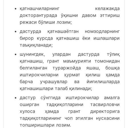
қатнашчиларнинг келажакда
докторантурада ўқишни давом эттириш
режаси бўлиши лозим;
дастурда қатнашаётган номзодларнинг
бирор курсда қатнашиш ёки ишлашлари
таъқиқланади;
шунингдек, улардан дастурда тўлиқ
қатнашиш, грант маъмурияти томонидан
белгиланган тураржойда яшаш, бошқа
иштирокчиларни ҳурмат қилиш ҳамда
барча учрашувлар ва йиғилишларда
қатнашишлари талаб қилинади;
дастур сўнггида иштирокчилар амалга
оширган тадқиқотларини тасвирловчи
хулоса ҳамда грант директорига
тадқиқотларининг чоп этилган нусхасини
топширишлари лозим.