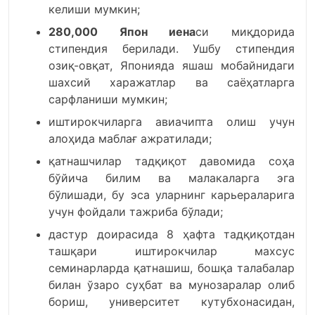
келиши мумкин;
280,000 Япон иена
си миқдорида
стипендия берилади. Ушбу стипендия
озиқ-овқат, Японияда яшаш мобайнидаги
шахсий харажатлар ва саёҳатларга
сарфланиши мумкин;
иштирокчиларга авиачипта олиш учун
алоҳида маблағ ажратилади;
қатнашчилар тадқиқот давомида соҳа
бўйича билим ва малакаларга эга
бўлишади, бу эса уларнинг карьераларига
учун фойдали тажриба бўлади;
дастур доирасида 8 ҳафта тадқиқотдан
ташқари иштирокчилар махсус
семинарларда қатнашиш, бошқа талабалар
билан ўзаро суҳбат ва мунозаралар олиб
бориш, университет кутубхонасидан,