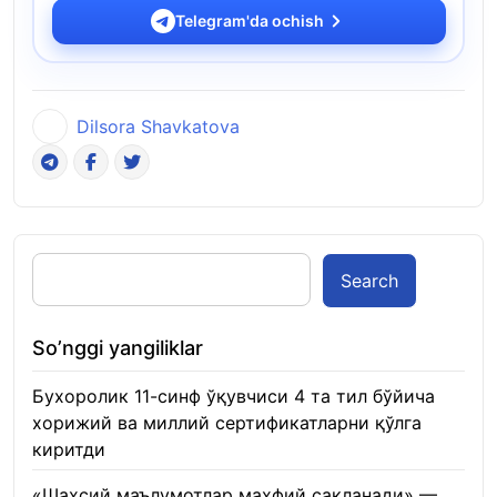
Telegram'da ochish
Dilsora Shavkatova
Search
So’nggi yangiliklar
Бухоролик 11-синф ўқувчиси 4 та тил бўйича
хорижий ва миллий сертификатларни қўлга
киритди
22.01.2026
«Шахсий маълумотлар махфий сақланади» —