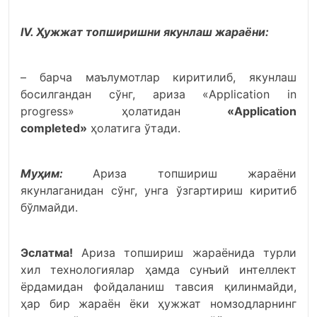
IV. Ҳужжат топширишни якунлаш жараёни:
– барча маълумотлар киритилиб, якунлаш
босилгандан сўнг, ариза «Application in
progress» ҳолатидан
«Application
completed»
ҳолатига ўтади.
Муҳим:
Ариза топшириш жараёни
якунлаганидан сўнг, унга ўзгартириш киритиб
бўлмайди.
Эслатма!
Ариза топшириш жараёнида турли
хил технологиялар ҳамда сунъий интеллект
ёрдамидан фойдаланиш тавсия қилинмайди,
ҳар бир жараён ёки ҳужжат номзодларнинг