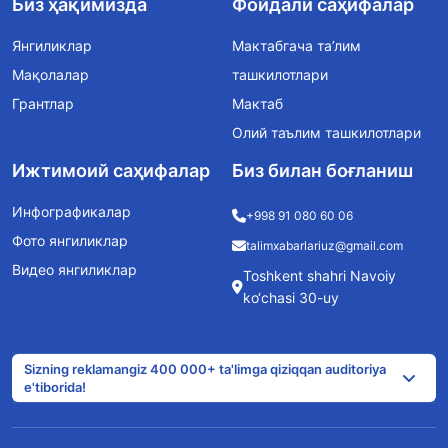
Биз ҳақимизда
Фойдали саҳифалар
Янгиликлар
Мактабгача та’лим
Мақолалар
ташкилотлари
Грантлар
Мактаб
Олий таълим ташкилотлари
Ижтимоий саҳифалар
Биз билан боғланиш
Инфографикалар
+998 91 080 60 06
Фото янгиликлар
talimxabarlariuz@gmail.com
Видео янгиликлар
Toshkent shahri Navoiy
ko‘chasi 30-uy
Sizning reklamangiz 400 000+ ta'limga qiziqqan auditoriya
e'tiborida!