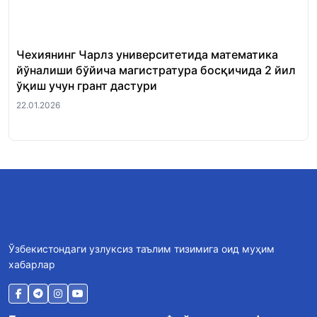
Чехиянинг Чарлз университетида математика
Ир
йўналиши бўйича магистратура босқичида 2 йил
ма
ўқиш учун грант дастури
уч
22.01.2026
21.
Ўзбекистондаги узлуксиз таълим тизимига оид муҳим
хабарлар