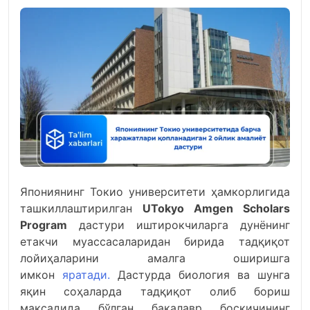
Япониянинг Токио университети ҳамкорлигида
ташкиллаштирилган
UTokyo Amgen Scholars
Program
дастури иштирокчиларга дунёнинг
етакчи муассасаларидан бирида тадқиқот
лойиҳаларини амалга оширишга
имкон
яратади.
Дастурда биология ва шунга
яқин соҳаларда тадқиқот олиб бориш
мақсадида бўлган бакалавр босқичининг