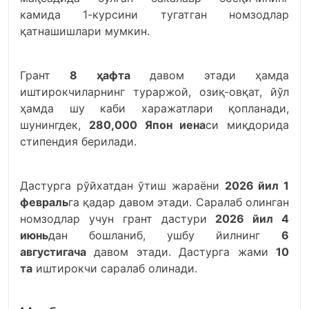
камида 1-курсини тугатган номзодлар
қатнашишлари мумкин.
Грант
8 ҳафта
давом этади ҳамда
иштирокчиларнинг тураржой, озиқ-овқат, йўл
ҳамда шу каби харажатлари қопланади,
шунингдек,
280,000 Япон иена
си миқдорида
стипендия берилади.
Дастурга рўйхатдан ўтиш жараёни
2026 йил 1
февраль
га қадар давом этади. Саралаб олинган
номзодлар учун грант дастури
2026 йил 4
июнь
дан бошланиб, ушбу йилнинг
6
августигача
давом этади. Дастурга жами
10
та
иштирокчи саралаб олинади.