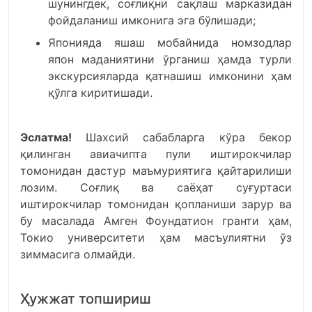
шунингдек, соғлиқни сақлаш марказидан
фойдаланиш имконига эга бўлишади;
Японияда яшаш мобайнида номзодлар
япон маданиятини ўрганиш ҳамда турли
экскурсияларда қатнашиш имконини ҳам
қўлга киритишади.
Эслатма!
Шахсий сабабларга кўра бекор
қилинган авиачипта пули иштирокчилар
томонидан дастур маъмуриятига қайтарилиши
лозим. Соғлиқ ва саёҳат суғуртаси
иштирокчилар томонидан қопланиши зарур ва
бу масалада Амген Фоундатион гранти ҳам,
Токио университети ҳам масъулиятни ўз
зиммасига олмайди.
Ҳужжат топшириш