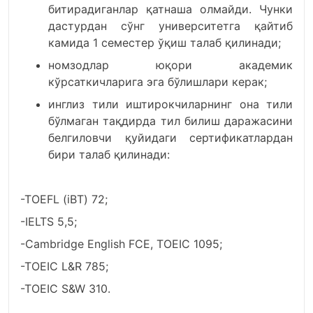
битирадиганлар қатнаша олмайди. Чунки
дастурдан сўнг университетга қайтиб
камида 1 семестер ўқиш талаб қилинади;
номзодлар юқори академик
кўрсаткичларига эга бўлишлари керак;
инглиз тили иштирокчиларнинг она тили
бўлмаган тақдирда тил билиш даражасини
белгиловчи қуйидаги сертификатлардан
бири талаб қилинади:
-TOEFL (iBT) 72;
-IELTS 5,5;
-Cambridge English FCE, TOEIC 1095;
-TOEIC L&R 785;
-TOEIC S&W 310.