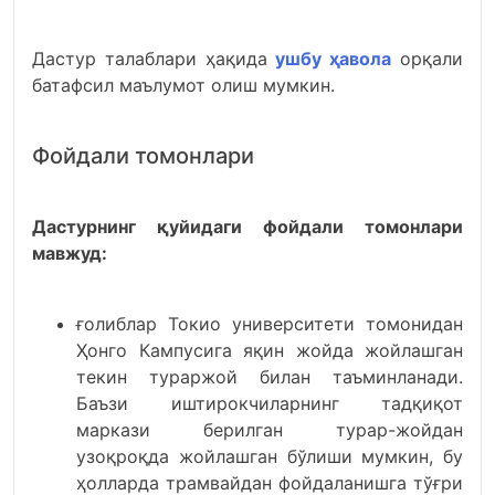
Дастур талаблари ҳақида
ушбу ҳавола
орқали
батафсил маълумот олиш мумкин.
Фойдали томонлари
Дастурнинг қуйидаги фойдали томонлари
мавжуд:
ғолиблар Токио университети томонидан
Ҳонго Кампусига яқин жойда жойлашган
текин тураржой билан таъминланади.
Баъзи иштирокчиларнинг тадқиқот
маркази берилган турар-жойдан
узоқроқда жойлашган бўлиши мумкин, бу
ҳолларда трамвайдан фойдаланишга тўғри