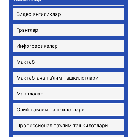
Видео янгиликлар
Грантлар
Инфографикалар
Мактаб
Мактабгача та’лим ташкилотлари
Мақолалар
Олий таълим ташкилотлари
Профессионал таълим ташкилотлари