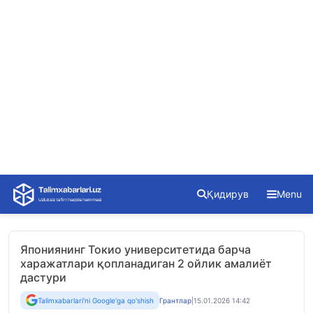
Skip
Қидирув
Menu
to
content
Япониянинг Токио университетида барча
харажатлари қопланадиган 2 ойлик амалиёт
дастури
Talimxabarlari'ni Google'ga qo'shish
Грантлар
|
15.01.2026 14:42