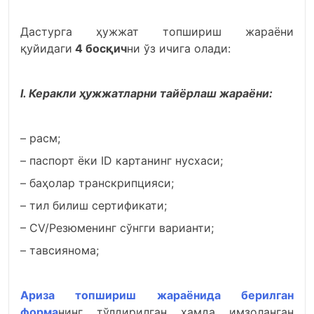
Дастурга ҳужжат топшириш жараёни
қуйидаги
4 босқич
ни ўз ичига олади:
I. Керакли ҳужжатларни тайёрлаш жараёни:
– расм;
– паспорт ёки ID картанинг нусхаси;
– баҳолар транскрипцияси;
– тил билиш сертификати;
– CV/Резюменинг сўнгги варианти;
– тавсиянома;
Ариза топшириш жараёнида берилган
форма
нинг тўлдирилган ҳамда имзоланган