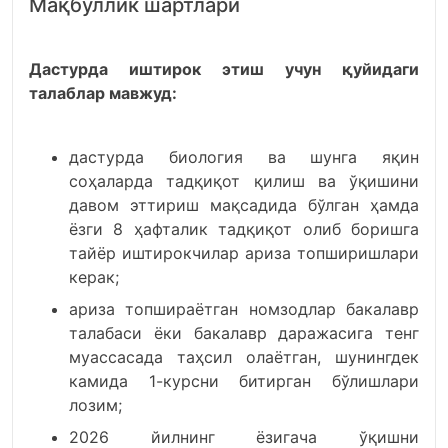
Мақбуллик шартлари
Дастурда иштирок этиш учун қуйидаги
талаблар мавжуд:
дастурда биология ва шунга яқин
соҳаларда тадқиқот қилиш ва ўқишини
давом эттириш мақсадида бўлган ҳамда
ёзги 8 ҳафталик тадқиқот олиб боришга
тайёр иштирокчилар ариза топширишлари
керак;
ариза топшираётган номзодлар бакалавр
талабаси ёки бакалавр даражасига тенг
муассасада таҳсил олаётган, шунингдек
камида 1-курсни битирган бўлишлари
лозим;
2026 йилнинг ёзигача ўқишни