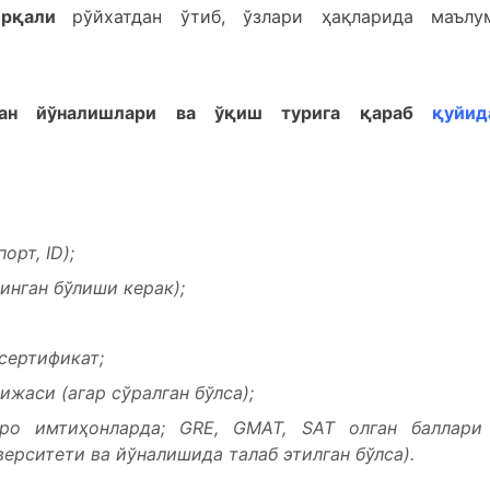
рқали
рўйхатдан ўтиб, ўзлари ҳақларида маълу
лаган йўналишлари ва ўқиш турига қараб
қуйид
рт, ID);
инган бўлиши керак);
сертификат;
ижаси (агар сўралган бўлса);
ро имтиҳонларда; GRE, GMAT, SАТ олган баллари
верситети ва йўналишида талаб этилган бўлса).