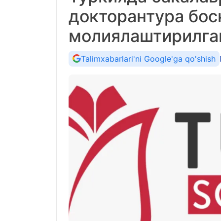
докторантура бос
молиялаштирилга
Talimxabarlari'ni Google'ga qo'shish