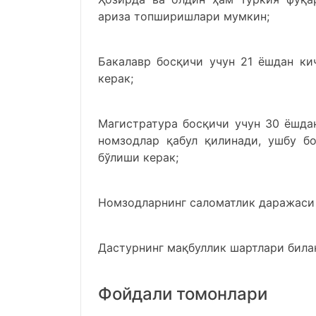
ариза топширишлари мумкин;
Бакалавр босқичи учун 21 ёшдан ки
керак;
Магистратура босқичи учун 30 ёшдан
номзодлар қабул қилинади, ушбу б
бўлиши керак;
Номзодларнинг саломатлик даражаси 
Дастурнинг мақбуллик шартлари била
Фойдали томонлари