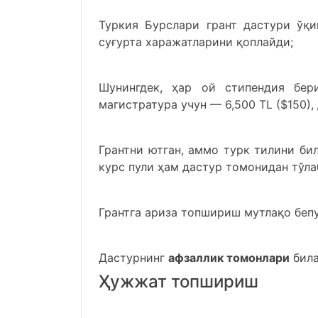
Туркия Бурслари грант дастури ўқи
суғурта харажатларини қоплайди;
Шунингдек, ҳар ой стипендия бери
магистратура учун — 6,500 ТL ($150),
Грантни ютган, аммо турк тилини би
курс пули ҳам дастур томонидан тўла
Грантга ариза топшириш мутлақо бепу
Дастурнинг
афзаллик томонлари
била
Ҳужжат топшириш