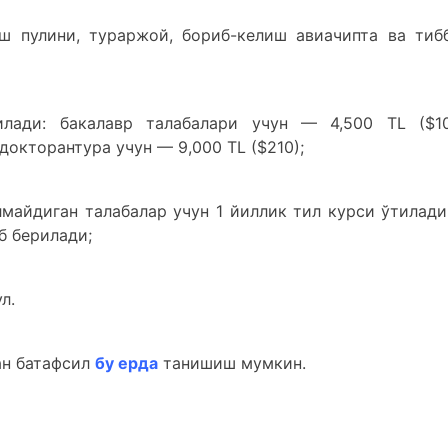
ш пулини, тураржой, бориб-келиш авиачипта ва тиб
лади: бакалавр талабалари учун — 4,500 TL ($10
 докторантура учун — 9,000 ТL ($210);
лмайдиган талабалар учун 1 йиллик тил курси ўтилади
б берилади;
л.
н батафсил
бу ерда
танишиш мумкин.