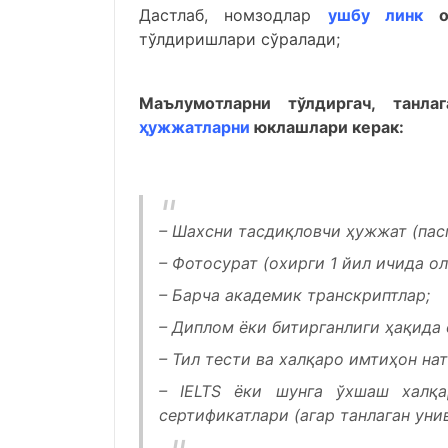
Дастлаб, номзодлар
ушбу линк
о
тўлдиришлари сўралади;
Маълумотларни тўлдиргач, тан
ҳужжатларни
юклашлари керак:
– Шахсни тасдиқловчи ҳужжат (паспо
– Фотосурат (охирги 1 йил ичида ол
– Барча академик транскриптлар;
– Диплом ёки битирганлиги ҳақида 
– Тил тести ва халқаро имтиҳон нат
– IELTS ёки шунга ўхшаш халқа
сертификатлари (агар танлаган уни