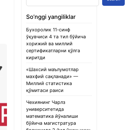
So’nggi yangiliklar
Бухоролик 11-синф
ўқувчиси 4 та тил бўйича
хорижий ва миллий
сертификатларни қўлга
киритди
22.01.2026
«Шахсий маълумотлар
махфий сақланади» —
Миллий статистика
қўмитаси раиси
22.01.2026
Чехиянинг Чарлз
университетида
математика йўналиши
бўйича магистратура