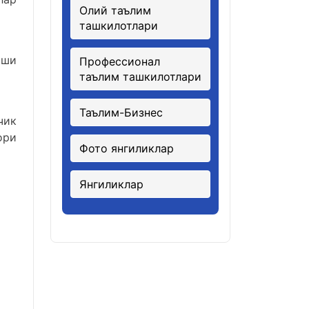
Олий таълим
ташкилотлари
иши
Профессионал
таълим ташкилотлари
Таълим-Бизнес
чик
ори
Фото янгиликлар
Янгиликлар