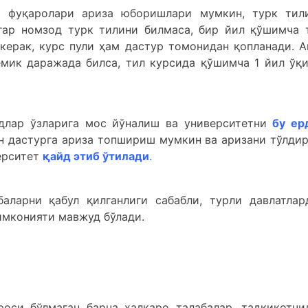
т фуқаролари ариза юборишлари мумкин, турк тил
гар номзод турк тилини билмаса, бир йил қўшимча 
ерак, курс пули ҳам дастур томонидан қопланади. А
мик даражада билса, тил курсида қўшимча 1 йил ўқ
длар ўзларига мос йўналиш ва университетни
бу ер
н дастурга ариза топшириш мумкин ва аризани тўлди
ерситет
қайд этиб ўтилади
.
баларни қабул қилганлиги сабабли, турли давлатлар
имконияти мавжуд бўлади.
оси бўлмаган барча халқаро талабалар, тадқиқотчи