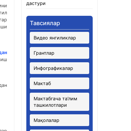
дастури
21.01.2026
ини
тил
гар
Тавсиялар
иши
Видео янгиликлар
дан
Грантлар
риш
Инфографикалар
Мактаб
дан
Мактабгача та’лим
ташкилотлари
Мақолалар
лар