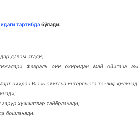
идаги тартибда
бўлади:
дар давом этади;
атижалари Февраль ойи охиридан Май ойигача эъ
Март ойидан Июнь ойигача интервьюга таклиф қилинад
инади;
н зарур ҳужжатлар тайёрланади;
да бошланади.