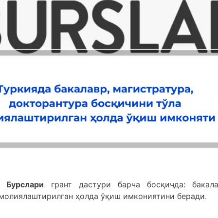
я Бурслари
грант дастури барча босқичда: бакала
 молиялаштирилган ҳолда ўқиш имкониятини беради.