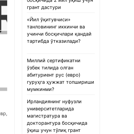
босқичида 2 йил ўқиш учун
грант дастури
22.01.2026
«Йил ўқитувчиси»
танловининг иккинчи ва
учинчи босқичлари қандай
тартибда ўтказилади?
22.01.2026
Миллий сертификатни
ўзбек тилида олган
абитуриент рус (евро)
гуруҳга ҳужжат топшириши
мумкинми?
22.01.2026
Ирландиянинг нуфузли
университетларида
вр,
магистратура ва
докторантура босқичида
ўқиш учун тўлиқ грант