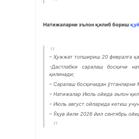
Натижаларни эълон қилиб бориш
қуй
– Ҳужжат топшириш 20 февралга қа
-Дастлабки саралаш босқичи н
қилинади;
– Саралаш босқичидан ўтганларни 
– Натижалар Июль ойида эълон қил
– Июль август ойларида кетиш учу
– Ўқув йили 2026 йил сентябрь ойи