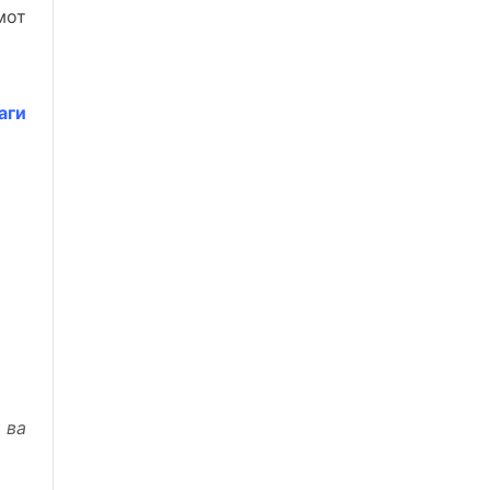
мот
аги
 ва