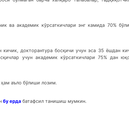
чик ва академик кўрсаткичлари энг камида 70% бўл
 кичик, докторантура босқичи учун эса 35 ёшдан ки
осқичлар учун академик кўрсаткичлари 75% дан юқ
ҳам аъло бўлиши лозим.
н
бу ерда
батафсил танишиш мумкин.