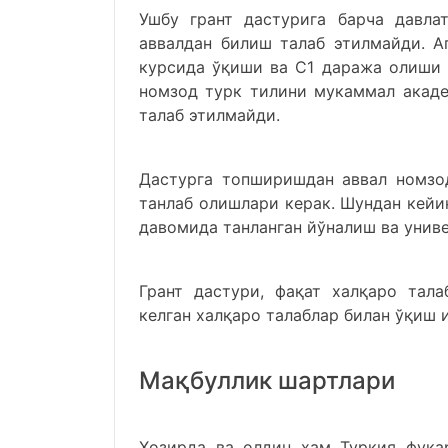
Ушбу грант дастурига барча давла
аввалдан билиш талаб этилмайди. А
курсида ўқиши ва C1 даража олиши к
номзод турк тилини мукаммал акаде
талаб этилмайди.
Дастурга топширишдан аввал номзо
танлаб олишлари керак. Шундан кейи
давомида танланган йўналиш ва унив
Грант дастури, фақат халқаро тала
келган халқаро талаблар билан ўқиш 
Мақбуллик шартлари
Ҳозирда ва олдин ҳам Туркия фуқар