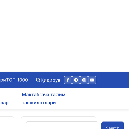
ари
ТОП 1000
Қидирув
Мактабгача та’лим
клар
ташкилотлари
Search