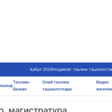
Қабул 2026
Нодавлат таълим ташкилотл
Таълим-
Олий таълим
Видео
икалар
Бизнес
ташкилотлари
янгили
р, магистратура,