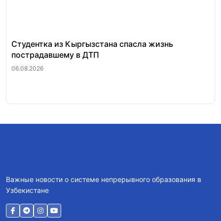
Студентка из Кыргызстана спасла жизнь
За
пострадавшему в ДТП
«п
ра
06.08.2026
06.
Важные новости о системе непрерывного образования в
Узбекистане