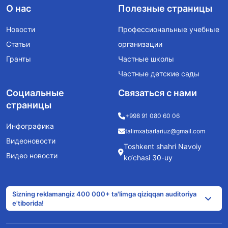
О нас
Полезные страницы
Новости
Профессиональные учебные
Статьи
организации
Гранты
Частные школы
Частные детские сады
Социальные
Связаться с нами
страницы
+998 91 080 60 06
Инфографика
talimxabarlariuz@gmail.com
Видеоновости
Toshkent shahri Navoiy
Видео новости
ko‘chasi 30-uy
Sizning reklamangiz 400 000+ ta'limga qiziqqan auditoriya
e'tiborida!