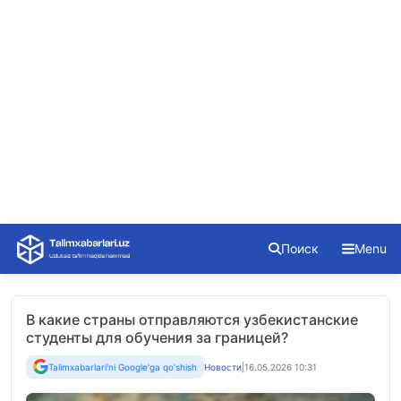
Skip
Поиск
Menu
to
content
В какие страны отправляются узбекистанские
студенты для обучения за границей?
Talimxabarlari'ni Google'ga qo'shish
Новости
|
16.05.2026 10:31