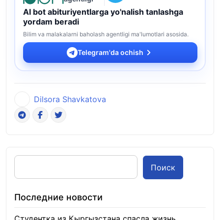
AI bot abituriyentlarga yo'nalish tanlashga
yordam beradi
Bilim va malakalarni baholash agentligi ma'lumotlari asosida.
Telegram'da ochish
Dilsora Shavkatova
Поиск
Последние новости
Студентка из Кыргызстана спасла жизнь