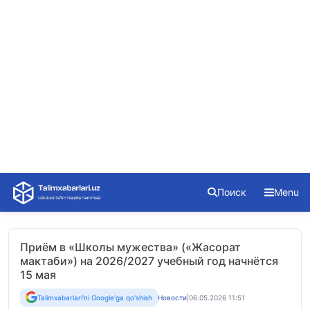
Skip
Поиск
Menu
to
content
Приём в «Школы мужества» («Жасорат
мактаби») на 2026/2027 учебный год начнётся
15 мая
Talimxabarlari'ni Google'ga qo'shish
Новости
|
06.05.2026 11:51