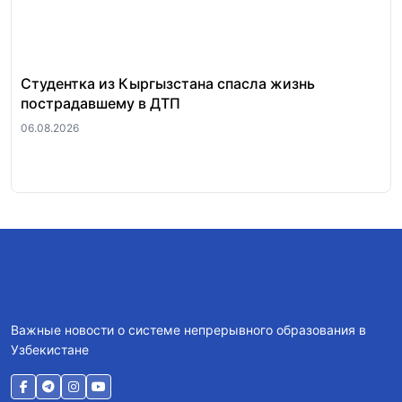
Студентка из Кыргызстана спасла жизнь
За
пострадавшему в ДТП
«п
ра
06.08.2026
06.
Важные новости о системе непрерывного образования в
Узбекистане