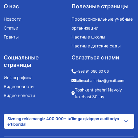
О нас
Полезные страницы
Новости
Профессиональные учебные
Статьи
организации
Гранты
Частные школы
Частные детские сады
Социальные
Связаться с нами
страницы
+998 91 080 60 06
Инфографика
talimxabarlariuz@gmail.com
Видеоновости
Toshkent shahri Navoiy
Видео новости
ko‘chasi 30-uy
Sizning reklamangiz 400 000+ ta'limga qiziqqan auditoriya
e'tiborida!