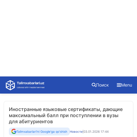
Skip
Поиск
Menu
to
content
Иностранные языковые сертификаты, дающие
максимальный балл при поступлении в вузы
для абитуриентов
Talimxabarlari'ni Google'ga qo'shish
Новости
|
03.01.2026 17:44