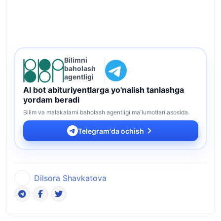
Bilimni
baholash
agentligi
AI bot abituriyentlarga yo'nalish tanlashga
yordam beradi
Bilim va malakalarni baholash agentligi ma'lumotlari asosida.
Telegram'da ochish
Dilsora Shavkatova