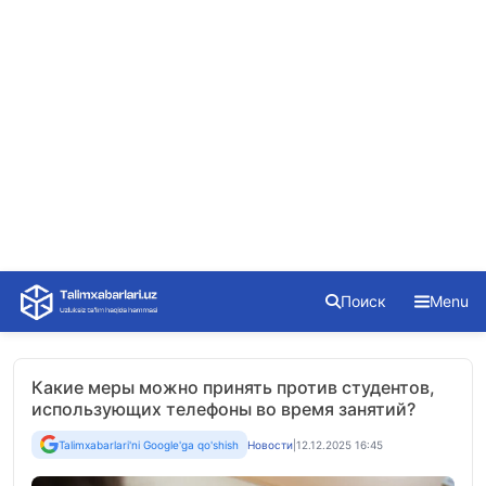
Skip
Поиск
Menu
to
content
Какие меры можно принять против студентов,
использующих телефоны во время занятий?
Talimxabarlari'ni Google'ga qo'shish
Новости
|
12.12.2025 16:45