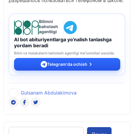
разрешалось пользоваться телефоном в школе.
Bilimni
baholash
agentligi
AI bot abituriyentlarga yo'nalish tanlashga
yordam beradi
Bilim va malakalarni baholash agentligi ma'lumotlari asosida.
Telegram'da ochish
Gulsanam Abdulakimova