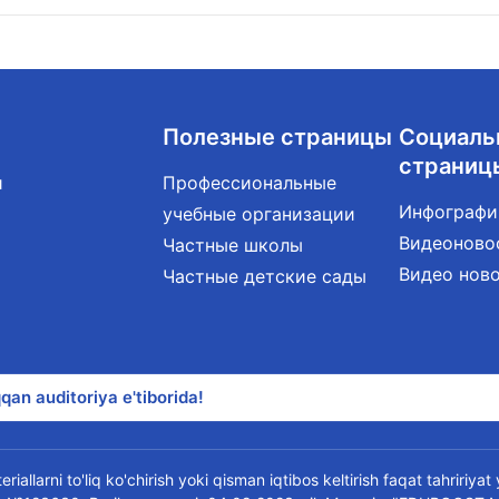
Полезные страницы
Социаль
страниц
и
Профессиональные
Инфографи
учебные организации
Видеоново
Частные школы
Видео нов
Частные детские сады
qan auditoriya e'tiborida!
riallarni to'liq ko'chirish yoki qisman iqtibos keltirish faqat tahririya