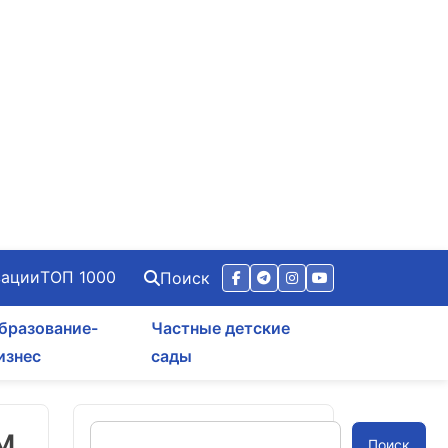
зации
ТОП 1000
Поиск
бразование-
Частные детские
изнес
сады
м
Поиск