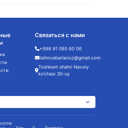
ные
Связаться с нами
ы
+998 91 080 60 06
ка
talimxabarlariuz@gmail.com
сти
Toshkent shahri Navoiy
ости
ko‘chasi 30-uy
t yozma
Для
О
Политика