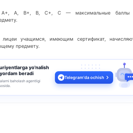
й A+, A, B+, B, C+, C — максимальные баллы
едмету.
 лицеи учащимся, имеющим сертификат, начисляю
ющему предмету.
turiyentlarga yo'nalish
 yordam beradi
Telegram'da ochish
alarni baholash agentligi
sosida.