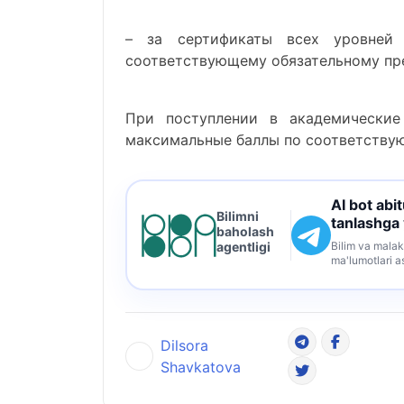
– за сертификаты всех уровне
соответствующему обязательному пр
При поступлении в академические
максимальные баллы по соответству
AI bot abi
Bilimni
tanlashga
baholash
Bilim va malak
agentligi
ma'lumotlari a
Dilsora
Shavkatova