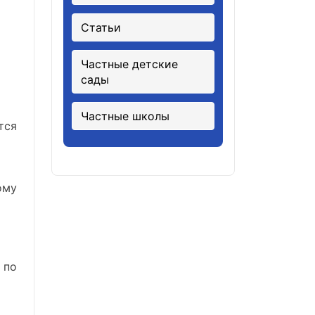
Статьи
Частные детские
сады
Частные школы
тся
ому
 по