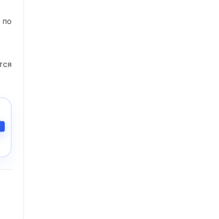
 по
тся