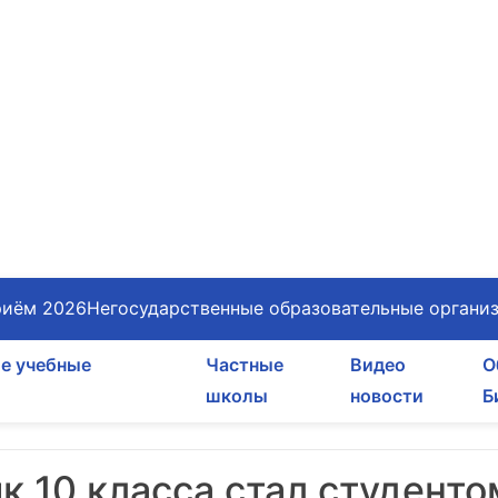
иём 2026
Негосударственные образовательные органи
е учебные
Частные
Видео
О
школы
новости
Б
к 10 класса стал студенто