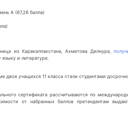
ень A (67,26 балла)
лла)
сница из Каракалпакстана, Ахметова Дилнура,
получ
 языку и литературе.
ме двое учащихся 11 класса стали студентами досрочно
ального сертификата рассчитываются по международ
имости от набранных баллов претендентам выдаю