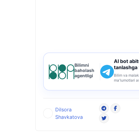
AI bot abi
Bilimni
tanlashga
baholash
Bilim va malak
agentligi
ma'lumotlari a
Dilsora
Shavkatova