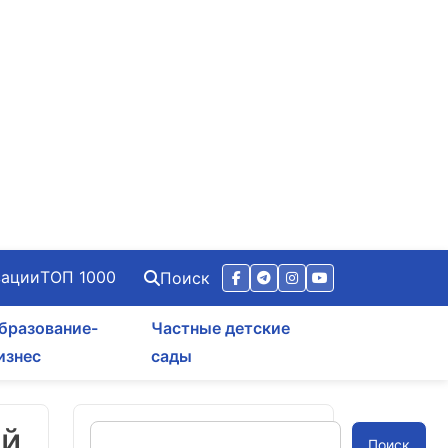
зации
ТОП 1000
Поиск
бразование-
Частные детские
изнес
сады
-й
Поиск