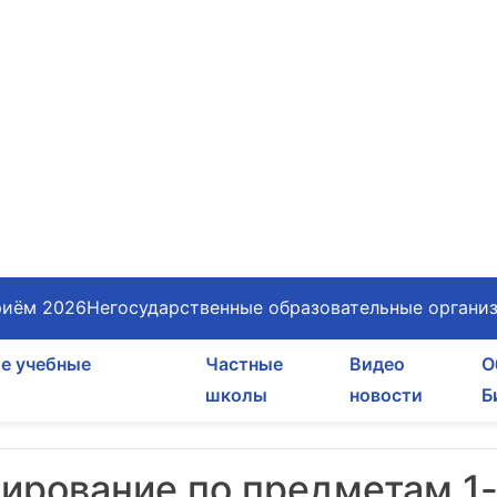
иём 2026
Негосударственные образовательные органи
е учебные
Частные
Видео
О
школы
новости
Б
ирование по предметам 1