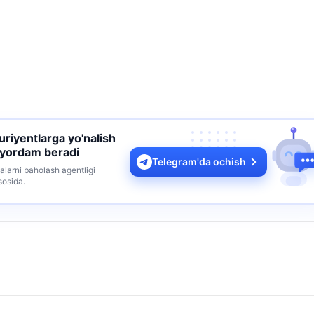
turiyentlarga yo'nalish
 yordam beradi
Telegram'da ochish
alarni baholash agentligi
sosida.