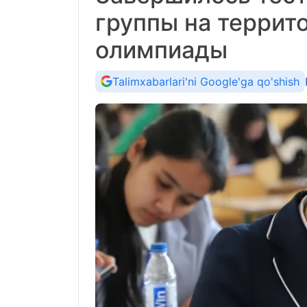
группы на террит
олимпиады
Talimxabarlari'ni Google'ga qo'shish