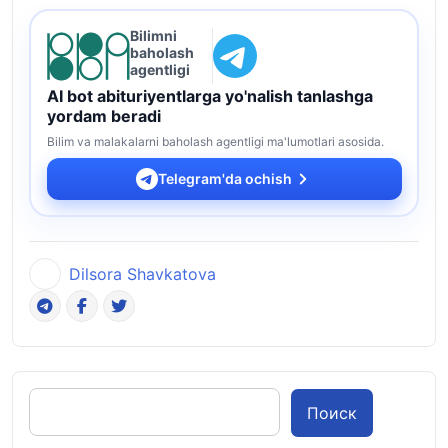
Bilimni
baholash
agentligi
AI bot abituriyentlarga yo'nalish tanlashga
yordam beradi
Bilim va malakalarni baholash agentligi ma'lumotlari asosida.
Telegram'da ochish
Dilsora Shavkatova
Поиск