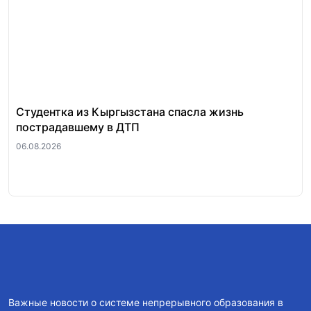
Студентка из Кыргызстана спасла жизнь
За
пострадавшему в ДТП
«п
ра
06.08.2026
06.
Важные новости о системе непрерывного образования в