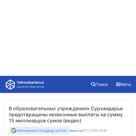
Skip
Поиск
Menu
to
content
В образовательных учреждениях Сурхандарьи
предотвращены незаконные выплаты на сумму
15 миллиардов сумов (видео)
Talimxabarlari'ni Google'ga qo'shish
Новости
|
27.11.2025 13:00