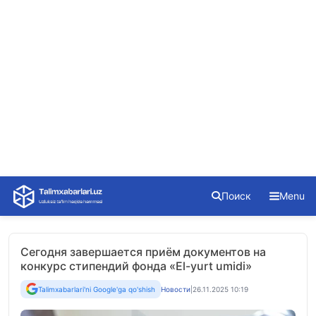
Skip
Поиск
Menu
to
content
Сегодня завершается приём документов на
конкурс стипендий фонда «El-yurt umidi»
Talimxabarlari'ni Google'ga qo'shish
Новости
|
26.11.2025 10:19