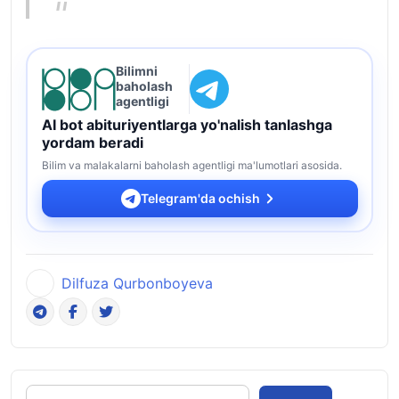
Bilimni
baholash
agentligi
AI bot abituriyentlarga yo'nalish tanlashga
yordam beradi
Bilim va malakalarni baholash agentligi ma'lumotlari asosida.
Telegram'da ochish
Dilfuza Qurbonboyeva