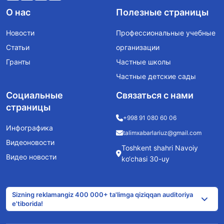
О нас
Полезные страницы
Новости
Профессиональные учебные
Статьи
организации
Гранты
Частные школы
Частные детские сады
Социальные
Связаться с нами
страницы
+998 91 080 60 06
Инфографика
talimxabarlariuz@gmail.com
Видеоновости
Toshkent shahri Navoiy
Видео новости
ko‘chasi 30-uy
Sizning reklamangiz 400 000+ ta'limga qiziqqan auditoriya
e'tiborida!