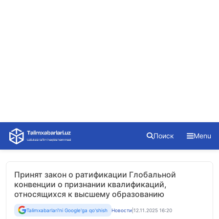
Skip
Поиск
Menu
to
content
Принят закон о ратификации Глобальной
конвенции о признании квалификаций,
относящихся к высшему образованию
Talimxabarlari'ni Google'ga qo'shish
Новости
|
12.11.2025 16:20