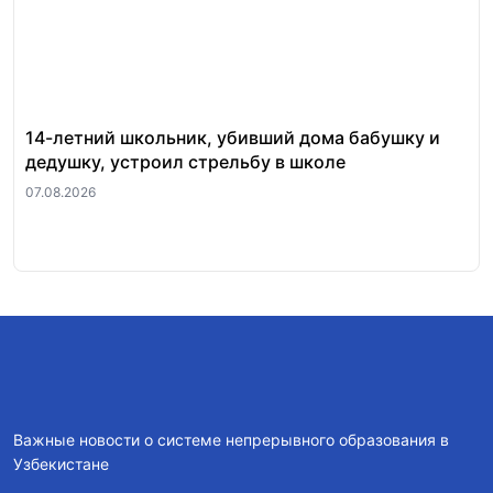
14-летний школьник, убивший дома бабушку и
Пр
дедушку, устроил стрельбу в школе
ву
пр
07.08.2026
05.
Важные новости о системе непрерывного образования в
Узбекистане