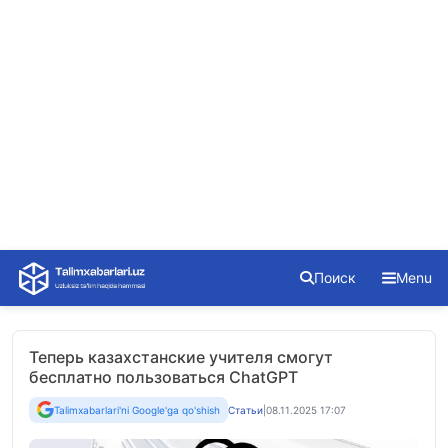
Skip
Поиск
Menu
to
content
Теперь казахстанские учителя смогут
бесплатно пользоваться ChatGPT
Talimxabarlari'ni Google'ga qo'shish
Статьи
|
08.11.2025 17:07