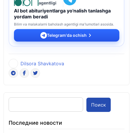
agentligi
AI bot abituriyentlarga yo'nalish tanlashga
yordam beradi
Bilim va malakalarni baholash agentligi ma'lumotlari asosida.
Telegram'da ochish
Dilsora Shavkatova
Поиск
Последние новости