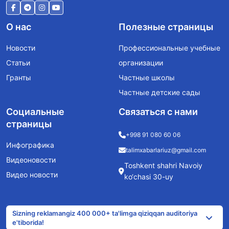
О нас
Полезные страницы
Новости
Профессиональные учебные
Статьи
организации
Гранты
Частные школы
Частные детские сады
Социальные
Связаться с нами
страницы
+998 91 080 60 06
Инфографика
talimxabarlariuz@gmail.com
Видеоновости
Toshkent shahri Navoiy
Видео новости
ko‘chasi 30-uy
Sizning reklamangiz 400 000+ ta'limga qiziqqan auditoriya
e'tiborida!