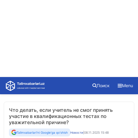
Skip
Поиск
Menu
to
content
Что делать, если учитель не смог принять
участие в квалификационных тестах по
уважительной причине?
Talimxabarlari'ni Google'ga qo'shish
Новости
|
08.11.2025 15:48