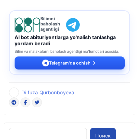
Bilimni
baholash
agentligi
AI bot abituriyentlarga yo'nalish tanlashga
yordam beradi
Bilim va malakalarni baholash agentligi ma'lumotlari asosida.
Telegram'da ochish
Dilfuza Qurbonboyeva
Поиск