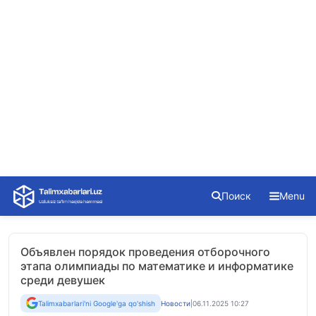
Skip
Поиск
Menu
to
content
Объявлен порядок проведения отборочного
этапа олимпиады по математике и информатике
среди девушек
Talimxabarlari'ni Google'ga qo'shish
Новости
|
06.11.2025 10:27