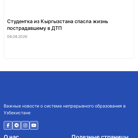
Студентка из Кыргызстана спасла жизнь
За
пострадавшему в ДТП
«п
ра
06.08.2026
06.
Важные новости о системе непрерывного образования в
Узбекистане
О нас
Полезные страницы