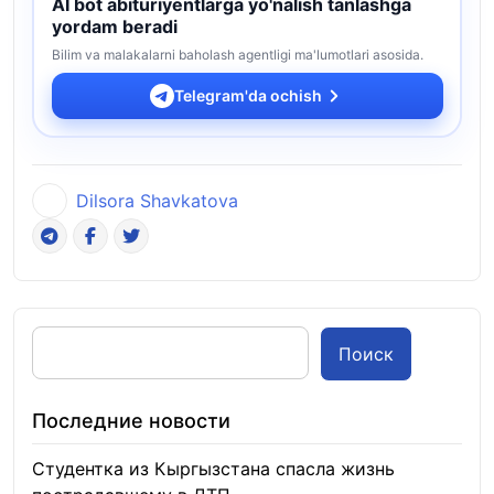
AI bot abituriyentlarga yo'nalish tanlashga
yordam beradi
Bilim va malakalarni baholash agentligi ma'lumotlari asosida.
Telegram'da ochish
Dilsora Shavkatova
Поиск
Последние новости
Студентка из Кыргызстана спасла жизнь