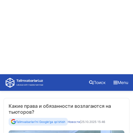
Skip
Поиск
Menu
to
content
Какие права и обязанности возлагаются на
тьюторов?
Talimxabarlari'ni Google'ga qo'shish
Новости
|
25.10.2025 15:46