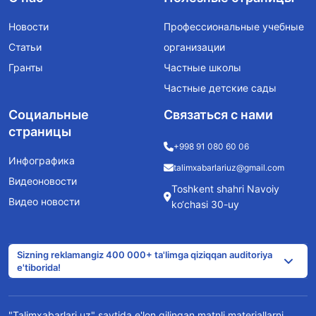
Новости
Профессиональные учебные
Статьи
организации
Гранты
Частные школы
Частные детские сады
Социальные
Связаться с нами
страницы
+998 91 080 60 06
Инфографика
talimxabarlariuz@gmail.com
Видеоновости
Toshkent shahri Navoiy
Видео новости
ko‘chasi 30-uy
Sizning reklamangiz 400 000+ ta'limga qiziqqan auditoriya
e'tiborida!
"Talimxabarlari.uz" saytida e'lon qilingan matnli materiallarni