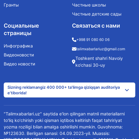
Гранты
Частные школы
Частные детские сады
Социальные
Связаться с нами
страницы
+998 91 080 60 06
Инфографика
talimxabarlariuz@gmail.com
Видеоновости
Toshkent shahri Navoiy
Видео новости
ko‘chasi 30-uy
Sizning reklamangiz 400 000+ ta'limga qiziqqan auditoriya
e'tiborida!
"Talimxabarlari.uz" saytida e'lon qilingan matnli materiallarni
to'liq ko'chirish yoki qisman iqtibos keltirish faqat tahririyat
yozma roziligi bilan amalga oshirilishi mumkin. Guvohnoma:
№123630. Berilgan sanasi: 04.09.2023-yil. Muassis: