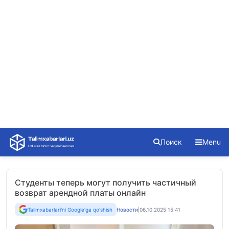
Skip
Поиск
Menu
to
content
Студенты теперь могут получить частичный
возврат арендной платы онлайн
Talimxabarlari'ni Google'ga qo'shish
Новости
|
06.10.2025 15:41