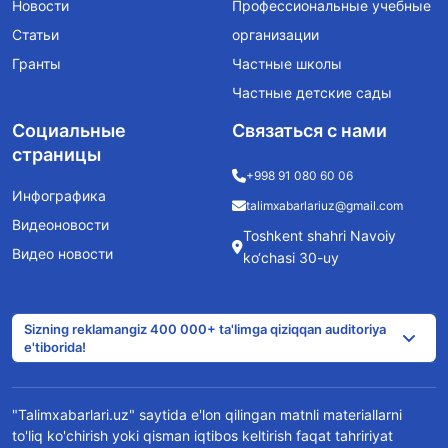
Новости
Профессиональные учебные
Статьи
организации
Гранты
Частные школы
Частные детские сады
Социальные
Связаться с нами
страницы
+998 91 080 60 06
Инфографика
talimxabarlariuz@gmail.com
Видеоновости
Toshkent shahri Navoiy
Видео новости
ko‘chasi 30-uy
Sizning reklamangiz 400 000+ ta'limga qiziqqan auditoriya
e'tiborida!
"Talimxabarlari.uz" saytida e'lon qilingan matnli materiallarni
to'liq ko'chirish yoki qisman iqtibos keltirish faqat tahririyat