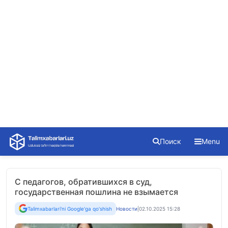
Skip
Поиск
Menu
to
content
С педагогов, обратившихся в суд,
государственная пошлина не взымается
Talimxabarlari'ni Google'ga qo'shish
Новости
|
02.10.2025 15:28