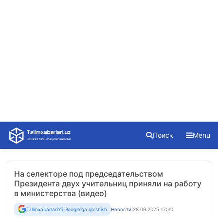
Skip
Поиск
Menu
to
content
На селекторе под председательством
Президента двух учительниц приняли на работу
в министерства (видео)
Talimxabarlari'ni Google'ga qo'shish
Новости
|
28.09.2025 17:30