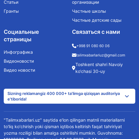
Статьи
организации
Гранты
Частные школы
Частные детские сады
Социальные
Связаться с нами
страницы
+998 91 080 60 06
Инфографика
talimxabarlariuz@gmail.com
Видеоновости
Toshkent shahri Navoiy
Видео новости
ko‘chasi 30-uy
Sizning reklamangiz 400 000+ ta'limga qiziqqan auditoriya
e'tiborida!
"Talimxabarlari.uz" saytida e'lon qilingan matnli materiallarni
to'liq ko'chirish yoki qisman iqtibos keltirish faqat tahririyat
yozma roziligi bilan amalga oshirilishi mumkin. Guvohnoma: