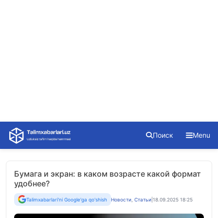
Skip
Поиск
Menu
to
content
Бумага и экран: в каком возрасте какой формат
удобнее?
Talimxabarlari'ni Google'ga qo'shish
Новости
,
Статьи
|
18.09.2025 18:25