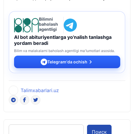
Bilimni
baholash
agentligi
AI bot abituriyentlarga yo'nalish tanlashga
yordam beradi
Bilim va malakalarni baholash agentligi ma'lumotlari asosida.
Telegram'da ochish
Talimxabarlari.uz
Поиск