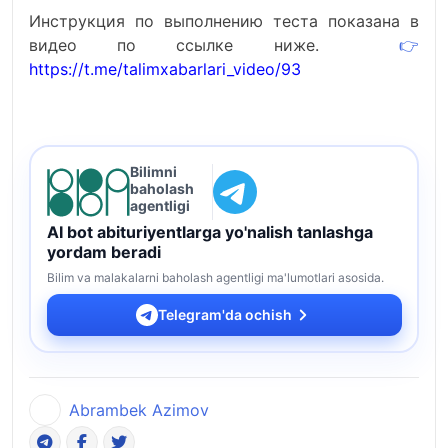
Инструкция по выполнению теста показана в
видео по ссылке ниже.
👉
https://t.me/talimxabarlari_video/93
Bilimni
baholash
agentligi
AI bot abituriyentlarga yo'nalish tanlashga
yordam beradi
Bilim va malakalarni baholash agentligi ma'lumotlari asosida.
Telegram'da ochish
Abrambek Azimov