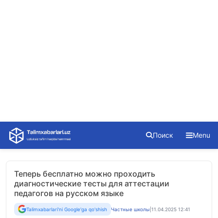
Skip
Поиск
Menu
to
content
Теперь бесплатно можно проходить
диагностические тесты для аттестации
педагогов на русском языке
Talimxabarlari'ni Google'ga qo'shish
Частные школы
|
11.04.2025 12:41