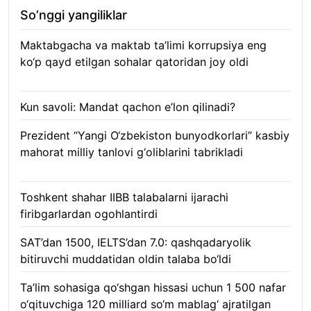
So’nggi yangiliklar
Maktabgacha va maktab ta’limi korrupsiya eng
ko‘p qayd etilgan sohalar qatoridan joy oldi
09.08.2026
Kun savoli: Mandat qachon e’lon qilinadi?
09.08.2026
Prezident “Yangi O‘zbekiston bunyodkorlari” kasbiy
mahorat milliy tanlovi g‘oliblarini tabrikladi
08.08.2026
Toshkent shahar IIBB talabalarni ijarachi
firibgarlardan ogohlantirdi
08.08.2026
SAT’dan 1500, IELTS’dan 7.0: qashqadaryolik
bitiruvchi muddatidan oldin talaba bo‘ldi
08.08.2026
Ta’lim sohasiga qo‘shgan hissasi uchun 1 500 nafar
o‘qituvchiga 120 milliard so‘m mablag‘ ajratilgan