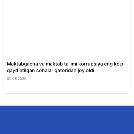
Maktabgacha va maktab ta’limi korrupsiya eng ko‘p
Ku
qayd etilgan sohalar qatoridan joy oldi
09.
09.08.2026