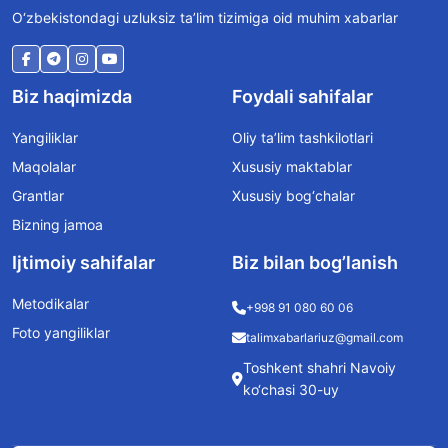
O‘zbekistondagi uzluksiz ta’lim tizimiga oid muhim xabarlar
Biz haqimizda
Foydali sahifalar
Yangiliklar
Oliy ta’lim tashkilotlari
Maqolalar
Xususiy maktablar
Grantlar
Xususiy bog‘chalar
Bizning jamoa
Ijtimoiy sahifalar
Biz bilan bog’lanish
Metodikalar
+998 91 080 60 06
Foto yangiliklar
talimxabarlariuz@gmail.com
Toshkent shahri Navoiy
ko‘chasi 30-uy