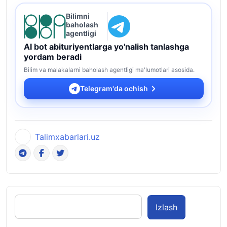
Bilimni
baholash
agentligi
AI bot abituriyentlarga yo'nalish tanlashga
yordam beradi
Bilim va malakalarni baholash agentligi ma'lumotlari asosida.
Telegram'da ochish
Talimxabarlari.uz
Izlash