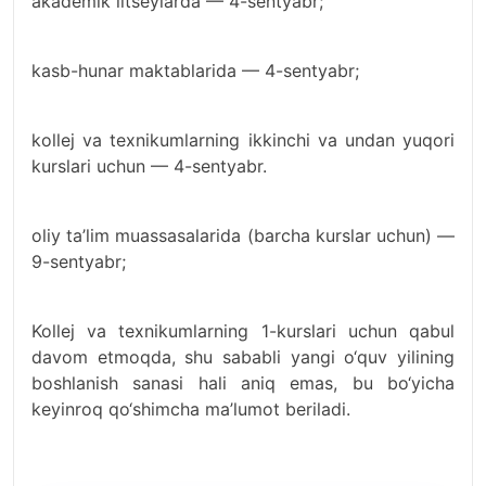
akademik litseylarda — 4-sentyabr;
kasb-hunar maktablarida — 4-sentyabr;
kollej va texnikumlarning ikkinchi va undan yuqori
kurslari uchun — 4-sentyabr.
oliy ta’lim muassasalarida (barcha kurslar uchun) —
9-sentyabr;
Kollej va texnikumlarning 1-kurslari uchun qabul
davom etmoqda, shu sababli yangi o‘quv yilining
boshlanish sanasi hali aniq emas, bu bo‘yicha
keyinroq qo‘shimcha ma’lumot beriladi.