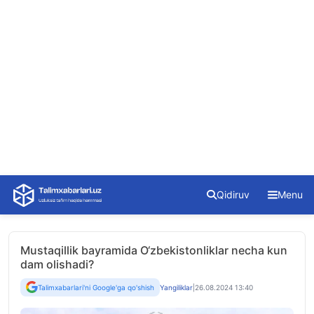
Skip
Qidiruv
Menu
to
content
Mustaqillik bayramida O‘zbekistonliklar necha kun
dam olishadi?
Talimxabarlari'ni Google'ga qo'shish
Yangiliklar
|
26.08.2024 13:40