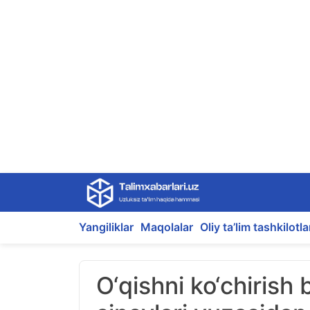
Skip
to
content
Yangiliklar
Maqolalar
Oliy ta’lim tashkilotla
O‘qishni ko‘chirish 