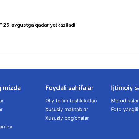
ri” 25-avgustga qadar yetkaziladi
qimizda
Foydali sahifalar
Ijtimoiy s
ar
Oliy ta’lim tashkilotlari
Metodikalar
ar
Xususiy maktablar
Foto yangili
Xususiy bog‘chalar
jamoa