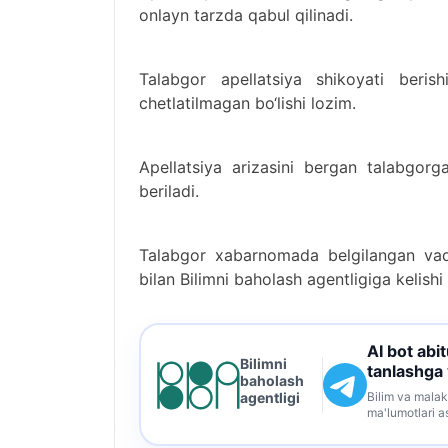
onlayn tarzda qabul qilinadi.
Talabgor apellatsiya shikoyati beris
chetlatilmagan bo‘lishi lozim.
Apellatsiya arizasini bergan talabgorg
beriladi.
Talabgor xabarnomada belgilangan vaq
bilan Bilimni baholash agentligiga kelishi
AI bot abi
Bilimni
tanlashga
baholash
Bilim va malak
agentligi
ma'lumotlari a