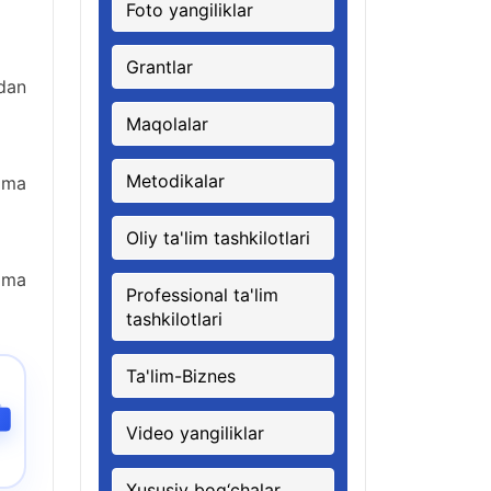
Foto yangiliklar
Grantlar
dan
Maqolalar
Metodikalar
oma
Oliy ta'lim tashkilotlari
oma
Professional ta'lim
tashkilotlari
Ta'lim-Biznes
Video yangiliklar
Xususiy bog‘chalar