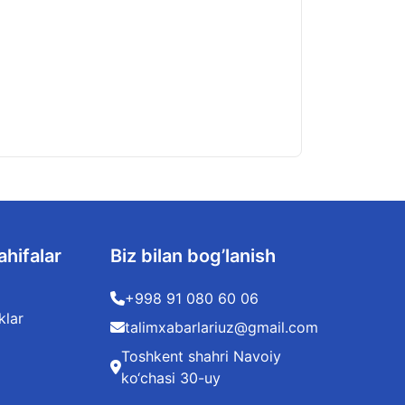
Toshkentda makta
05.08.2026
ahifalar
Biz bilan bog’lanish
+998 91 080 60 06
klar
talimxabarlariuz@gmail.com
Toshkent shahri Navoiy
ko‘chasi 30-uy