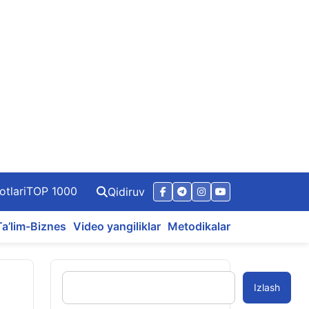
otlari
TOP 1000
Qidiruv
Ta’lim-Biznes
Video yangiliklar
Metodikalar
Izlash