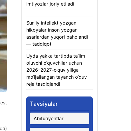
imtiyozlar joriy etiladi
05.08.2026
Sunʼiy intellekt yozgan
hikoyalar inson yozgan
asarlardan yuqori baholandi
— tadqiqot
05.08.2026
Uyda yakka tartibda ta’lim
oluvchi o‘quvchilar uchun
2026–2027-o‘quv yiliga
mo‘ljallangan tayanch o‘quv
reja tasdiqlandi
05.08.2026
test
Tavsiyalar
Abituriyentlar
ida)