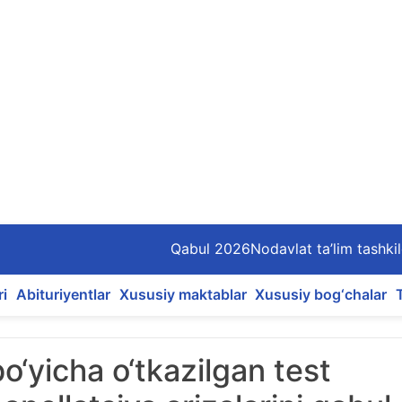
Qabul 2026
Nodavlat ta’lim tashkil
ri
Abituriyentlar
Xususiy maktablar
Xususiy bog‘chalar
bo‘yicha o‘tkazilgan test