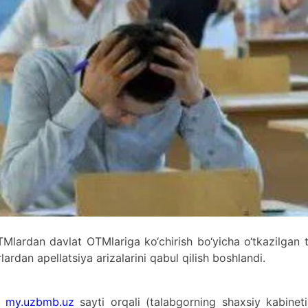
OTMlardan davlat OTMlariga ko‘chirish bo‘yicha o‘tkazilgan 
lardan apellatsiya arizalarini qabul qilish boshlandi.
r
my.uzbmb.uz
sayti orqali (talabgorning shaxsiy kabinet