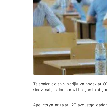
Talabalar o‘qishini xorijiy va nodavlat 
sinovi natijasidan norozi bo‘lgan talabgor
Apellatsiya arizalari 27-avgustga qada