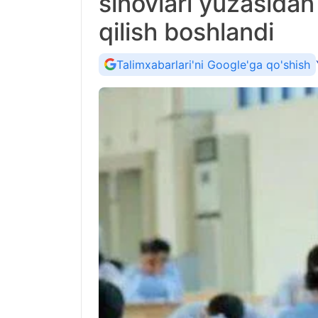
sinovlari yuzasidan 
qilish boshlandi
Talimxabarlari'ni Google'ga qo'shish