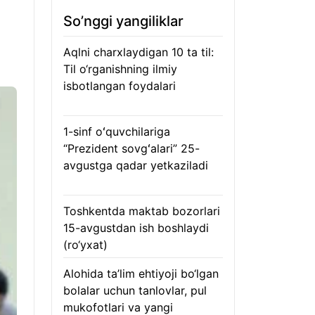
So’nggi yangiliklar
Aqlni charxlaydigan 10 ta til:
Til o‘rganishning ilmiy
isbotlangan foydalari
05.08.2026
1-sinf oʻquvchilariga
“Prezident sovgʻalari” 25-
avgustga qadar yetkaziladi
05.08.2026
Toshkentda maktab bozorlari
15-avgustdan ish boshlaydi
(ro‘yxat)
05.08.2026
Alohida ta’lim ehtiyoji bo‘lgan
bolalar uchun tanlovlar, pul
mukofotlari va yangi