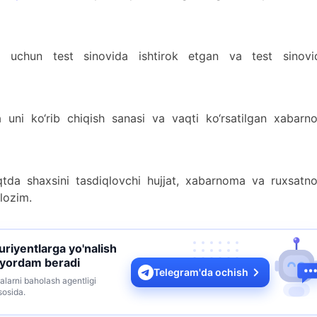
hi uchun test sinovida ishtirok etgan va test sinovi
a uni ko‘rib chiqish sanasi va vaqti ko‘rsatilgan xabarn
tda shaxsini tasdiqlovchi hujjat, xabarnoma va ruxsatn
 lozim.
turiyentlarga yo'nalish
 yordam beradi
Telegram'da ochish
alarni baholash agentligi
sosida.