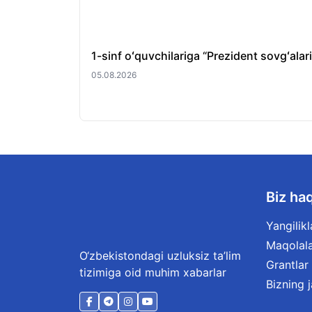
1-sinf oʻquvchilariga “Prezident sovgʻala
05.08.2026
Biz ha
Yangilikl
Maqolal
O‘zbekistondagi uzluksiz ta’lim
Grantlar
tizimiga oid muhim xabarlar
Bizning 