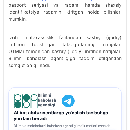
pasport seriyasi va raqami hamda shaxsiy
identifikatsiya raqamini kiritgan holda bilishlari
mumkin.
Izoh: mutaxassislik fanlaridan kasbiy (ijodiy)
imtihon topshirgan talabgorlarning natijalari
OTMlar tomonidan kasbiy (ijodiy) imtihon natijalari
Bilimni baholash agentligiga taqdim etilgandan
soʻng e’lon qilinadi.
Bilimni
baholash
agentligi
AI bot abituriyentlarga yo'nalish tanlashga
yordam beradi
Bilim va malakalarni baholash agentligi ma'lumotlari asosida.