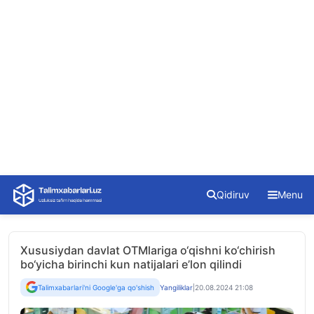
Skip
Qidiruv
Menu
to
content
Xususiydan davlat OTMlariga o‘qishni ko‘chirish
bo‘yicha birinchi kun natijalari e’lon qilindi
Talimxabarlari'ni Google'ga qo'shish
Yangiliklar
|
20.08.2024 21:08