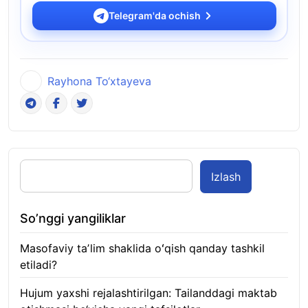
Telegram'da ochish
Rayhona To‘xtayeva
Izlash
So’nggi yangiliklar
Masofaviy taʼlim shaklida oʻqish qanday tashkil
etiladi?
08.08.2026
Hujum yaxshi rejalashtirilgan: Tailanddagi maktab