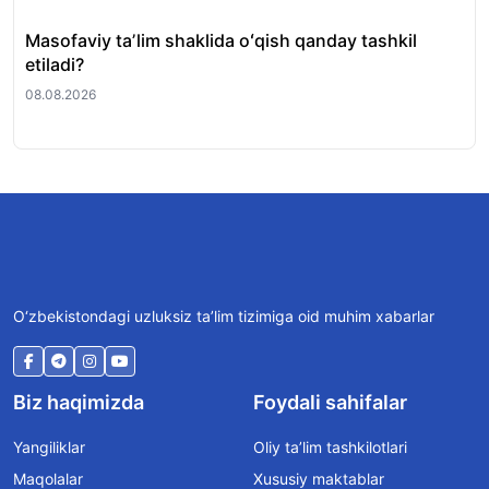
Masofaviy taʼlim shaklida oʻqish qanday tashkil
Hu
etiladi?
oti
08.08.2026
08.
O‘zbekistondagi uzluksiz ta’lim tizimiga oid muhim xabarlar
Biz haqimizda
Foydali sahifalar
Yangiliklar
Oliy ta’lim tashkilotlari
Maqolalar
Xususiy maktablar