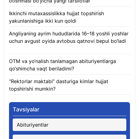
otishmasi bo‘yicha yangi tafsilotlar
08.08.2026
Ikkinchi mutaxassislikka hujjat topshirish
yakunlanishiga ikki kun qoldi
08.08.2026
Angliyaning ayrim hududlarida 16–18 yoshli yoshlar
uchun avgust oyida avtobus qatnovi bepul bo‘ladi
08.08.2026
OTM va yo‘nalish tanlamagan abituriyentlarga
qo‘shimcha vaqt beriladimi?
08.08.2026
“Rektorlar maktabi” dasturiga kimlar hujjat
topshirishi mumkin?
08.08.2026
Tavsiyalar
Abituriyentlar