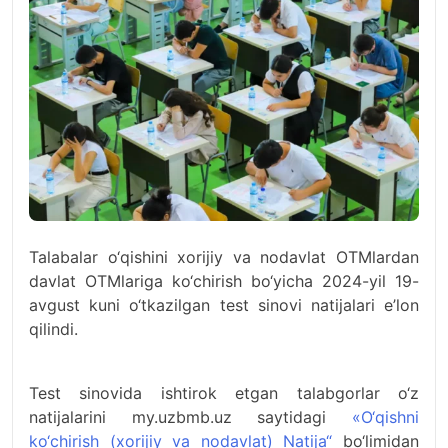
Talabalar o‘qishini xorijiy va nodavlat OTMlardan
davlat OTMlariga ko‘chirish bo‘yicha 2024-yil 19-
avgust kuni o‘tkazilgan test sinovi natijalari e’lon
qilindi.
Test sinovida ishtirok etgan talabgorlar o‘z
natijalarini my.uzbmb.uz saytidagi
«O‘qishni
ko‘chirish (xorijiy va nodavlat) Natija“
bo‘limidan