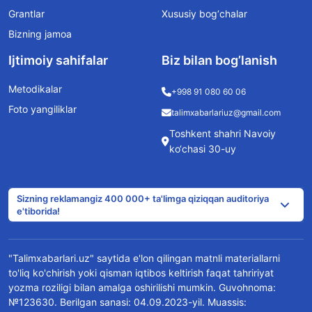
Grantlar
Xususiy bog‘chalar
Bizning jamoa
Ijtimoiy sahifalar
Biz bilan bog’lanish
Metodikalar
+998 91 080 60 06
Foto yangiliklar
talimxabarlariuz@gmail.com
Toshkent shahri Navoiy
ko‘chasi 30-uy
Sizning reklamangiz 400 000+ ta'limga qiziqqan auditoriya
e'tiborida!
"Talimxabarlari.uz" saytida e'lon qilingan matnli materiallarni
to'liq ko'chirish yoki qisman iqtibos keltirish faqat tahririyat
yozma roziligi bilan amalga oshirilishi mumkin. Guvohnoma:
№123630. Berilgan sanasi: 04.09.2023-yil. Muassis: