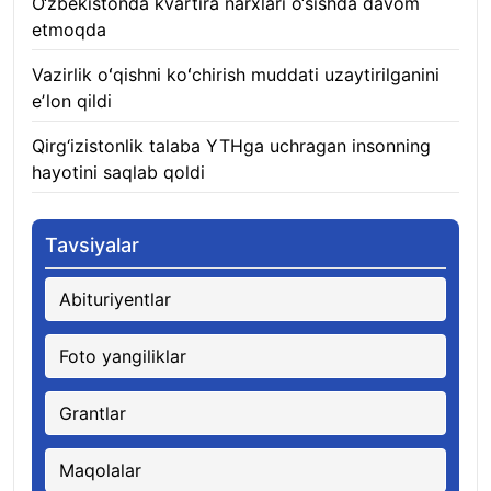
O‘zbekistonda kvartira narxlari o‘sishda davom
etmoqda
06.08.2026
Vazirlik oʻqishni koʻchirish muddati uzaytirilganini
eʼlon qildi
06.08.2026
Qirg‘izistonlik talaba YTHga uchragan insonning
hayotini saqlab qoldi
06.08.2026
Tavsiyalar
Abituriyentlar
Foto yangiliklar
Grantlar
Maqolalar