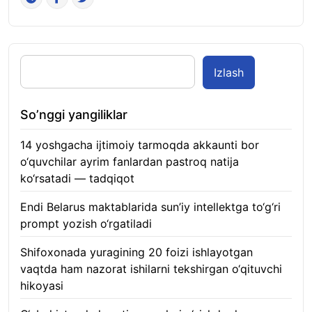
Izlash
So’nggi yangiliklar
14 yoshgacha ijtimoiy tarmoqda akkaunti bor
o‘quvchilar ayrim fanlardan pastroq natija
ko‘rsatadi — tadqiqot
06.08.2026
Endi Belarus maktablarida sun’iy intellektga to‘g‘ri
prompt yozish o‘rgatiladi
06.08.2026
Shifoxonada yuragining 20 foizi ishlayotgan
vaqtda ham nazorat ishilarni tekshirgan o‘qituvchi
hikoyasi
06.08.2026