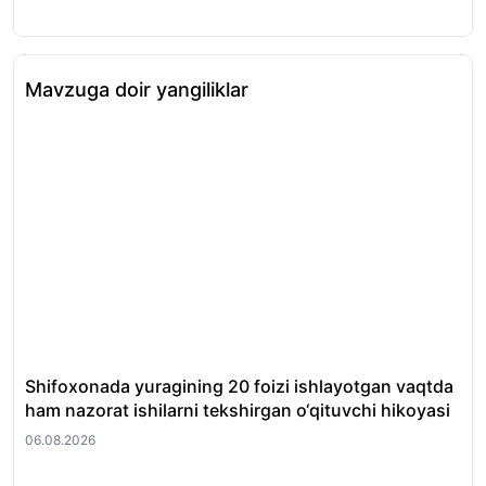
Mavzuga doir yangiliklar
Shifoxonada yuragining 20 foizi ishlayotgan vaqtda
O‘
ham nazorat ishilarni tekshirgan o‘qituvchi hikoyasi
et
06.08.2026
06.