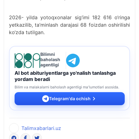
2026- yilda yotoqxonalar sig‘imi 182 616 o‘ringa
yetkazilib, ta’minlash darajasi 68 foizdan oshirilishi
ko‘zda tutilgan.
Bilimni
baholash
agentligi
AI bot abituriyentlarga yo'nalish tanlashga
yordam beradi
Bilim va malakalarni baholash agentligi ma'lumotlari asosida.
Telegram'da ochish
Talimxabarlari.uz