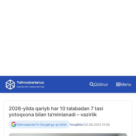
Skip
Qidiruv
Menu
to
content
2026-yilda qariyb har 10 talabadan 7 tasi
yotoqxona bilan ta’minlanadi – vazirlik
Talimxabarlari'ni Google'ga qo'shish
Yangiliklar
|
20.08.2024 15:58