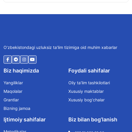
O‘zbekistondagi uzluksiz ta’lim tizimiga oid muhim xabarlar
Biz haqimizda
Foydali sahifalar
Yangiliklar
Oliy ta’lim tashkilotlari
Maqolalar
Xususiy maktablar
Grantlar
Xususiy bog‘chalar
Bizning jamoa
Ijtimoiy sahifalar
Biz bilan bog’lanish
Metodikalar