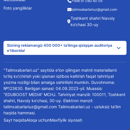
+998 91 080 60 06
Foto yangiliklar
talimxabarlariuz@gmail.com
Toshkent shahri Navoiy
ko‘chasi 30-uy
Sizning reklamangiz 400 000+ ta'limga qiziqqan auditoriya
e'tiborida!
"Talimxabarlari.uz" saytida e'lon qilingan matnli materiallarni
to'liq ko'chirish yoki qisman iqtibos keltirish faqat tahririyat
yozma roziligi bilan amalga oshirilishi mumkin. Guvohnoma:
№123630. Berilgan sanasi: 04.09.2023-yil. Muassis:
"EDUBOOST MEDIA" MCHJ. Tahririyat manzili: 100011, Toshkent
shahri, Navoiy ko'chasi, 30-uy. Elektron manzil:
talimxabarlariuz@gmail.com Talimxabarlari.uz - uzluksiz ta'lim
haqida hammasi.
Sayt haqida
Aloqa uchun
Maxfiylik siyosati