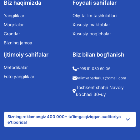
Biz haqimizda
Foydali sahifalar
Yangiliklar
Oliy ta’lim tashkilotlari
Maqolalar
Xususiy maktablar
Grantlar
Xususiy bog‘chalar
Bizning jamoa
Ijtimoiy sahifalar
Biz bilan bog’lanish
Metodikalar
+998 91 080 60 06
Foto yangiliklar
talimxabarlariuz@gmail.com
Toshkent shahri Navoiy
ko‘chasi 30-uy
Sizning reklamangiz 400 000+ ta'limga qiziqqan auditoriya
e'tiborida!