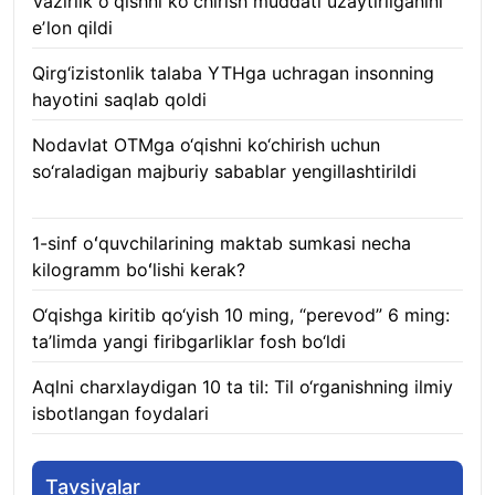
Vazirlik oʻqishni koʻchirish muddati uzaytirilganini
eʼlon qildi
06.08.2026
Qirg‘izistonlik talaba YTHga uchragan insonning
hayotini saqlab qoldi
06.08.2026
Nodavlat OTMga o‘qishni ko‘chirish uchun
so‘raladigan majburiy sabablar yengillashtirildi
06.08.2026
1-sinf oʻquvchilarining maktab sumkasi necha
kilogramm boʻlishi kerak?
06.08.2026
O‘qishga kiritib qo‘yish 10 ming, “perevod” 6 ming:
ta’limda yangi firibgarliklar fosh bo‘ldi
06.08.2026
Aqlni charxlaydigan 10 ta til: Til o‘rganishning ilmiy
isbotlangan foydalari
05.08.2026
Tavsiyalar