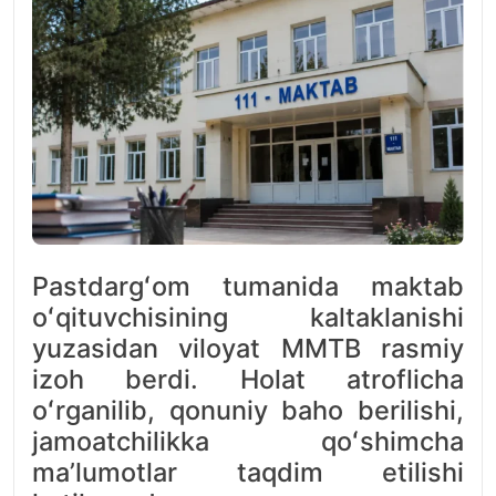
Pastdargʻom tumanida maktab
oʻqituvchisining kaltaklanishi
yuzasidan viloyat MMTB rasmiy
izoh berdi. Holat atroflicha
oʻrganilib, qonuniy baho berilishi,
jamoatchilikka qoʻshimcha
maʼlumotlar taqdim etilishi