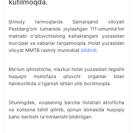
kutilmoqda.
Ijtimoiy tarmoqlarda Samarqand viloyati
Pastdargʻom tumanida joylashgan 111-umumtaʼlim
maktabi oʻqituvchisining kaltaklangani yuzasidan
murojaat va xabarlar tarqalmoqda. Holat yuzasidan
viloyat MMTB rasmiy munosbat
bildirdi.
Maʼlum qilinishicha, mazkur holat yuzasidan tegishli
huquqni muhofaza qiluvchi organlar bilan
hamkorlikda oʻrganish ishlari olib borilmoqda.
Shuningdek, voqeaning barcha holatlari atroflicha
va xolisona tahlil qilinib, qonun doirasida huquqiy
baho berilishi taʼminlanishi bildirilgan.