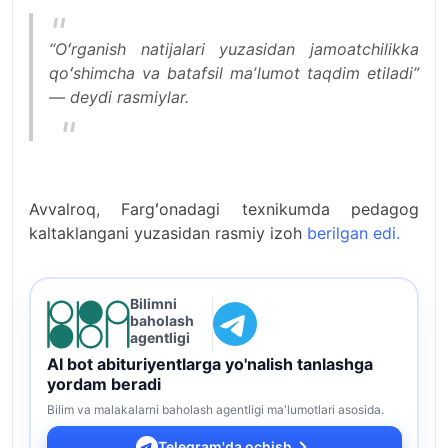
“Oʻrganish natijalari yuzasidan jamoatchilikka
qoʻshimcha va batafsil maʼlumot taqdim etiladi”
— deydi rasmiylar.
Avvalroq, Fargʻonadagi texnikumda pedagog
kaltaklangani yuzasidan rasmiy izoh
berilgan edi.
Bilimni
baholash
agentligi
AI bot abituriyentlarga yo'nalish tanlashga
yordam beradi
Bilim va malakalarni baholash agentligi ma'lumotlari asosida.
Telegram'da ochish