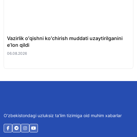
Vazirlik oʻqishni koʻchirish muddati uzaytirilganini
Qi
eʼlon qildi
hay
06.08.2026
06.
O‘zbekistondagi uzluksiz ta’lim tizimiga oid muhim xabarlar