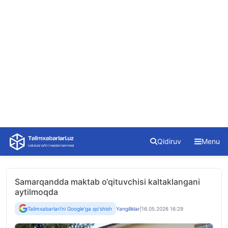
Skip
Qidiruv
Menu
to
content
Samarqandda maktab o‘qituvchisi kaltaklangani
aytilmoqda
Talimxabarlari'ni Google'ga qo'shish
Yangiliklar
|
16.05.2026 16:29