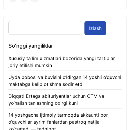
Izlash
So’nggi yangiliklar
Xususiy taʼlim xizmatlari bozorida yangi tartiblar
joriy etilishi mumkin
07.08.2026
Uyda bobosi va buvisini o‘ldirgan 14 yoshli o‘quvchi
maktabga kelib otishma sodir etdi
07.08.2026
Diqqat! Ertaga abituriyentlar uchun OTM va
yo‘nalish tanlashning oxirgi kuni
07.08.2026
14 yoshgacha ijtimoiy tarmoqda akkaunti bor
o‘quvchilar ayrim fanlardan pastroq natija
ko‘rsatadi — tadqiqot
06.08.2026