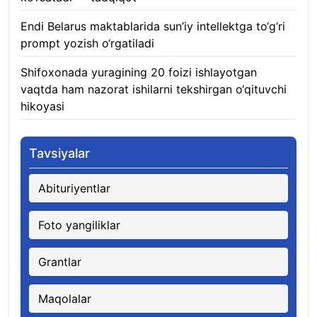
Endi Belarus maktablarida sun’iy intellektga to‘g‘ri
prompt yozish o‘rgatiladi
06.08.2026
Shifoxonada yuragining 20 foizi ishlayotgan
vaqtda ham nazorat ishilarni tekshirgan o‘qituvchi
hikoyasi
06.08.2026
Tavsiyalar
Abituriyentlar
Foto yangiliklar
Grantlar
Maqolalar