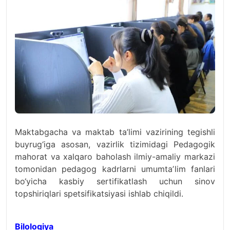
Maktabgacha va maktab ta’limi vazirining tegishli
buyrug‘iga asosan, vazirlik tizimidagi Pedagogik
mahorat va xalqaro baholash ilmiy-amaliy markazi
tomonidan pedagog kadrlarni umumtaʼlim fanlari
bo‘yicha kasbiy sertifikatlash uchun sinov
topshiriqlari spetsifikatsiyasi ishlab chiqildi.
Bilologiya