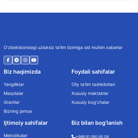
O‘zbekistondagi uzluksiz ta’lim tizimiga oid muhim xabarlar
Biz haqimizda
Foydali sahifalar
Yangiliklar
Oliy ta’lim tashkilotlari
Maqolalar
Xususiy maktablar
Grantlar
Xususiy bog‘chalar
Bizning jamoa
Ijtimoiy sahifalar
Biz bilan bog’lanish
Metodikalar
+998 91 080 60 06