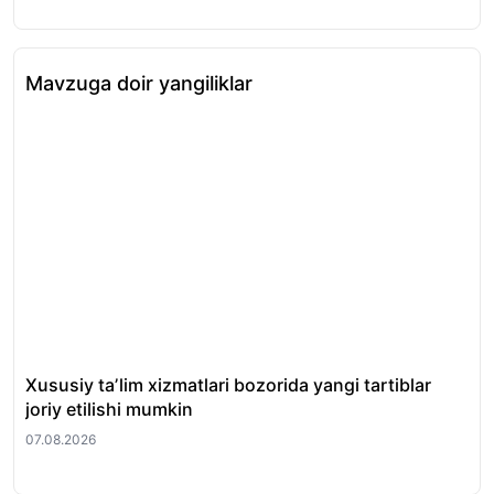
Mavzuga doir yangiliklar
Xususiy taʼlim xizmatlari bozorida yangi tartiblar
Di
joriy etilishi mumkin
yo‘
07.08.2026
07.