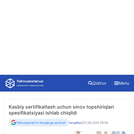
Skip
Qidiruv
Menu
to
content
Kasbiy sertifikatlash uchun sinov topshiriqlari
spesifikatsiyasi ishlab chiqildi
Talimxabarlari'ni Google'ga qo'shish
Yangiliklar
|
07.08.2024 09:56