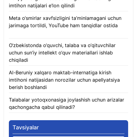
imtihon natijalari e’lon qilindi
07.08.2026
Meta o‘smirlar xavfsizligini ta’minlamagani uchun
jarimaga tortildi, YouTube ham tanqidlar ostida
07.08.2026
O‘zbekistonda o‘quvchi, talaba va o‘qituvchilar
uchun sun’iy intellekt o‘quv materiallari ishlab
chiqiladi
07.08.2026
Al-Beruniy xalqaro maktab-internatiga kirish
imtihoni natijasidan norozilar uchun apellyatsiya
berish boshlandi
07.08.2026
Talabalar yotoqxonasiga joylashish uchun arizalar
qachongacha qabul qilinadi?
07.08.2026
Tavsiyalar