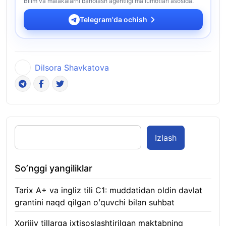
Bilim va malakalarni baholash agentligi ma'lumotlari asosida.
Telegram'da ochish
Dilsora Shavkatova
Izlash
So’nggi yangiliklar
Tarix A+ va ingliz tili C1: muddatidan oldin davlat
grantini naqd qilgan oʻquvchi bilan suhbat
07.08.2026
Xorijiy tillarga ixtisoslashtirilgan maktabning