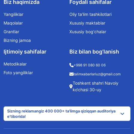
Biz haqimizda
Foydali sahifalar
Yangiliklar
Oliy ta’lim tashkilotlari
Maqolalar
Xususiy maktablar
Grantlar
Xususiy bog‘chalar
Bizning jamoa
Ijtimoiy sahifalar
Biz bilan bog’lanish
Metodikalar
+998 91 080 60 06
Foto yangiliklar
talimxabarlariuz@gmail.com
Toshkent shahri Navoiy
ko‘chasi 30-uy
Sizning reklamangiz 400 000+ ta'limga qiziqqan auditoriya
e'tiborida!