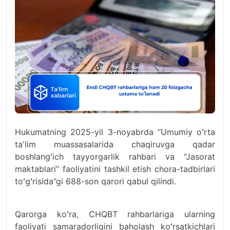
Hukumatning 2025-yil 3-noyabrda ‘‘Umumiy oʻrta
taʼlim muassasalarida chaqiruvga qadar
boshlangʻich tayyorgarlik rahbari va “Jasorat
maktablari” faoliyatini tashkil etish chora-tadbirlari
toʻgʻrisida’’gi 688-son qarori qabul qilindi.
Qarorga koʻra, CHQBT rahbarlariga ularning
faoliyati samaradorligini baholash koʻrsatkichlari