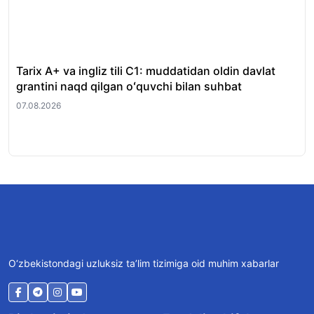
Tarix A+ va ingliz tili C1: muddatidan oldin davlat
Xor
grantini naqd qilgan oʻquvchi bilan suhbat
nat
07.08.2026
07.
O‘zbekistondagi uzluksiz ta’lim tizimiga oid muhim xabarlar