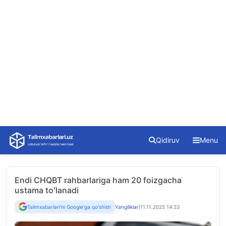
Skip
Qidiruv
Menu
to
content
Endi CHQBT rahbarlariga ham 20 foizgacha
ustama toʻlanadi
Talimxabarlari'ni Google'ga qo'shish
Yangiliklar
|
11.11.2025 14:33