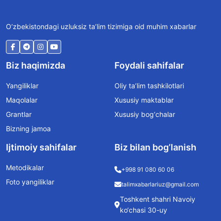
O‘zbekistondagi uzluksiz ta’lim tizimiga oid muhim xabarlar
Biz haqimizda
Foydali sahifalar
Yangiliklar
Oliy ta’lim tashkilotlari
Maqolalar
Xususiy maktablar
Grantlar
Xususiy bog‘chalar
Bizning jamoa
Ijtimoiy sahifalar
Biz bilan bog’lanish
Metodikalar
+998 91 080 60 06
Foto yangiliklar
talimxabarlariuz@gmail.com
Toshkent shahri Navoiy
ko‘chasi 30-uy