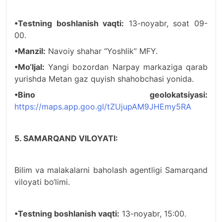
•Testning boshlanish vaqti:
13-noyabr, soat 09-
00.
•Manzil:
Navoiy shahar “Yoshlik” MFY.
•Mo‘ljal:
Yangi bozordan Narpay markaziga qarab
yurishda Metan gaz quyish shahobchasi yonida.
•Bino geolokatsiyasi:
https://maps.app.goo.gl/tZUjupAM9JHEmy5RA
5. SAMARQAND VILOYATI:
Bilim va malakalarni baholash agentligi Samarqand
viloyati bo‘limi.
•Testning boshlanish vaqti:
13-noyabr, 15:00.