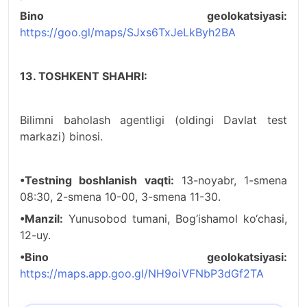
Bino geolokatsiyasi:
https://goo.gl/maps/SJxs6TxJeLkByh2BA
13. TOSHKENT SHAHRI:
Bilimni baholash agentligi (oldingi Davlat test
markazi) binosi.
•Testning boshlanish vaqti:
13-noyabr, 1-smena
08:30, 2-smena 10-00, 3-smena 11-30.
•Manzil:
Yunusobod tumani, Bog‘ishamol ko‘chasi,
12-uy.
•Bino geolokatsiyasi:
https://maps.app.goo.gl/NH9oiVFNbP3dGf2TA