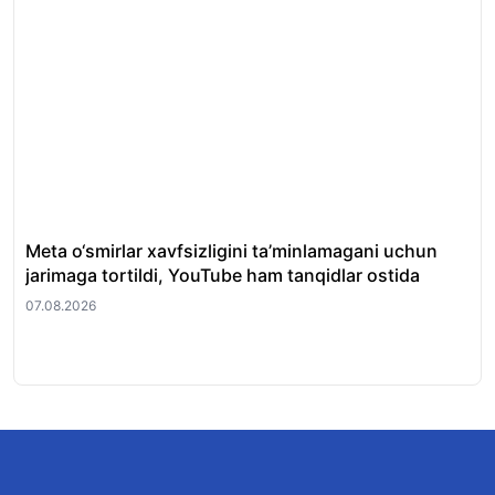
Meta o‘smirlar xavfsizligini ta’minlamagani uchun
O‘z
jarimaga tortildi, YouTube ham tanqidlar ostida
uch
chi
07.08.2026
07.