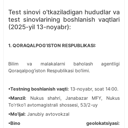
Test sinovi o’tkaziladigan hududlar va
test sinovlarining boshlanish vaqtlari
(2025-yil 13-noyabr):
1. QORAQALPOG’ISTON RESPUBLIKASI:
Bilim va malakalarni baholash agentligi
Qoraqalpog’iston Respublikasi bo‘limi.
•Testning boshlanish vaqti:
13-noyabr, soat 14:00.
•Manzil:
Nukus shahri, Janabazar MFY, Nukus
To’rtko’l avtomagistrali shossesi, 53/2-uy
•Mo‘ljal:
Janubiy avtovokzal
•Bino geolokatsiyasi: