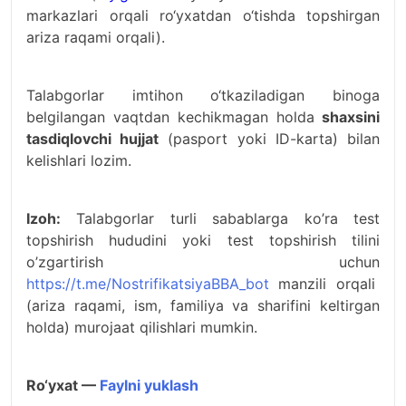
markazlari orqali ro‘yxatdan o‘tishda topshirgan
ariza raqami orqali).
Talabgorlar imtihon o‘tkaziladigan binoga
belgilangan vaqtdan kechikmagan holda
shaxsini
tasdiqlovchi hujjat
(pasport yoki ID-karta) bilan
kelishlari lozim.
Izoh:
Talabgorlar turli sabablarga ko’ra test
topshirish hududini yoki test topshirish tilini
o’zgartirish uchun
https://t.me/NostrifikatsiyaBBA_bot
manzili orqali
(ariza raqami, ism, familiya va sharifini keltirgan
holda) murojaat qilishlari mumkin.
Ro‘yxat —
Faylni yuklash