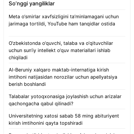
So’nggi yangiliklar
Meta o‘smirlar xavfsizligini ta’minlamagani uchun
jarimaga tortildi, YouTube ham tanqidlar ostida
07.08.2026
O‘zbekistonda o‘quvchi, talaba va o‘qituvchilar
uchun sun’iy intellekt o‘quv materiallari ishlab
chiqiladi
07.08.2026
Al-Beruniy xalqaro maktab-internatiga kirish
imtihoni natijasidan norozilar uchun apellyatsiya
berish boshlandi
07.08.2026
Talabalar yotoqxonasiga joylashish uchun arizalar
qachongacha qabul qilinadi?
07.08.2026
Universitetning xatosi sabab 58 ming abituriyent
kirish imtihonini qayta topshiradi
07.08.2026