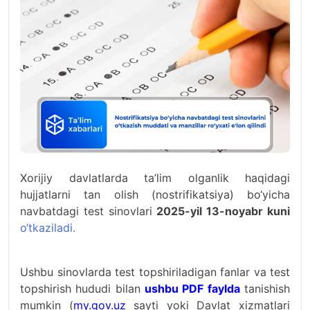
Xorijiy davlatlarda ta’lim olganlik haqidagi
hujjatlarni tan olish (nostrifikatsiya) bo‘yicha
navbatdagi test sinovlari
2025-yil 13-noyabr kuni
o‘tkaziladi.
Ushbu sinovlarda test topshiriladigan fanlar va test
topshirish hududi bilan
ushbu PDF faylda
tanishish
mumkin (
my.gov.uz
sayti yoki Davlat xizmatlari