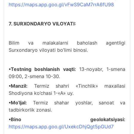
https://maps.app.goo.gl/vFwS9CaM7rrA6fU98
7. SURXONDARYO VILOYATI:
Bilim va malakalarni baholash agentligi
Surxondaryo viloyati bo’limi binosi.
•Testning boshlanish vaqti:
13-noyabr, 1-smena
09:00, 2-smena 10-30.
•Manzil:
Termiz shahri «Tinchlik» maxallasi
Shodiyona ko’chasi 1-«A» uy.
•Mo‘ljal:
Termiz shahar yoshlar, sanoat va
tadbirkorlik zonasi.
•Bino geolokatsiyasi:
https://maps.app.goo.gl/UxekcDhjQgt5pGUd7