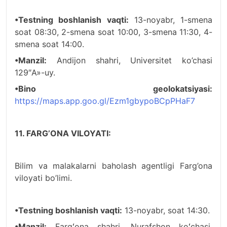
•Testning boshlanish vaqti:
13-noyabr, 1-smena
soat 08:30, 2-smena soat 10:00, 3-smena 11:30, 4-
smena soat 14:00.
•Manzil:
Andijon shahri, Universitet ko’chasi
129″A»-uy.
•Bino geolokatsiyasi:
https://maps.app.goo.gl/Ezm1gbypoBCpPHaF7
11. FARG’ONA VILOYATI:
Bilim va malakalarni baholash agentligi Farg’ona
viloyati bo’limi.
•Testning boshlanish vaqti:
13-noyabr, soat 14:30.
•Manzil:
Fargʻona shahri, Nurafshon koʻchasi,