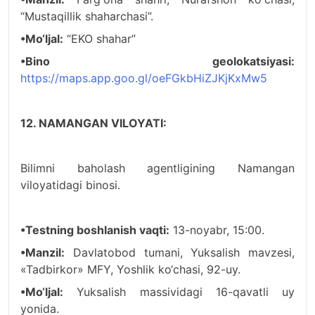
“Mustaqillik shaharchasi”.
•Mo‘ljal:
“EKO shahar”
•Bino geolokatsiyasi:
https://maps.app.goo.gl/oeFGkbHiZJKjKxMw5
12. NAMANGAN VILOYATI:
Bilimni baholash agentligining Namangan
viloyatidagi binosi.
•Testning boshlanish vaqti:
13-noyabr, 15:00.
•Manzil:
Davlatobod tumani, Yuksalish mavzesi,
«Tadbirkor» MFY, Yoshlik ko‘chasi, 92-uy.
•Mo‘ljal:
Yuksalish massividagi 16-qavatli uy
yonida.