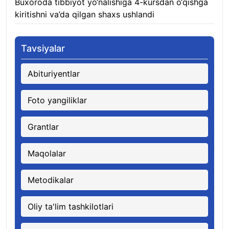
Buxoroda tibbiyot yo‘nalishiga 4-kursdan o‘qishga
kiritishni va’da qilgan shaxs ushlandi
07.08.2026
Tavsiyalar
Abituriyentlar
Foto yangiliklar
Grantlar
Maqolalar
Metodikalar
Oliy ta'lim tashkilotlari