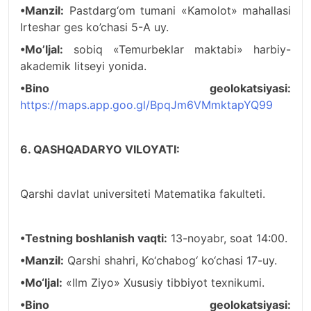
•Manzil:
Pastdarg‘om tumani «Kamolot» mahallasi
Irteshar ges ko’chasi 5-A uy.
•Mo’ljal:
sobiq «Temurbeklar maktabi» harbiy-
akademik litseyi yonida.
•Bino geolokatsiyasi:
https://maps.app.goo.gl/BpqJm6VMmktapYQ99
6. QASHQADARYO VILOYATI:
Qarshi davlat universiteti Matematika fakulteti.
•Testning boshlanish vaqti:
13-noyabr, soat 14:00.
•Manzil:
Qarshi shahri, Ko‘chabog‘ ko‘chasi 17-uy.
•Mo‘ljal:
«Ilm Ziyo» Xususiy tibbiyot texnikumi.
•Bino geolokatsiyasi: