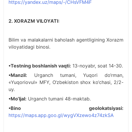
https://yandex.uz/maps/-/CHsVFM4F
2. XORAZM VILOYATI:
Bilim va malakalarni baholash agentligining Xorazm
viloyatidagi binosi.
•Testning boshlanish vaqti:
13-noyabr, soat 14-30.
•Manzil:
Urgаnсh tumani, Yuqоri dо‘rmаn,
«Yuqoriovul» MFY, O‘zbekiston shox ko‘chasi, 2/2-
uy.
•Mo‘ljal:
Urganch tumani 48-maktab.
•Bino geolokatsiyasi:
https://maps.app.goo.gl/wygVXzewo4z74zkSA