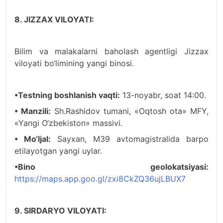
8. JIZZAX VILOYATI:
Bilim va malakalarni baholash agentligi Jizzax
viloyati bo‘limining yangi binosi.
•Testning boshlanish vaqti:
13-noyabr, soat 14:00.
• Manzili:
Sh.Rashidov tumani, «Oqtosh ota» MFY,
«Yangi O‘zbekiston» massivi.
• Mo‘ljal:
Sayxan, M39 avtomagistralida barpo
etilayotgan yangi uylar.
•Bino geolokatsiyasi:
https://maps.app.goo.gl/zxi8CkZQ36ujLBUX7
9. SIRDARYO VILOYATI: