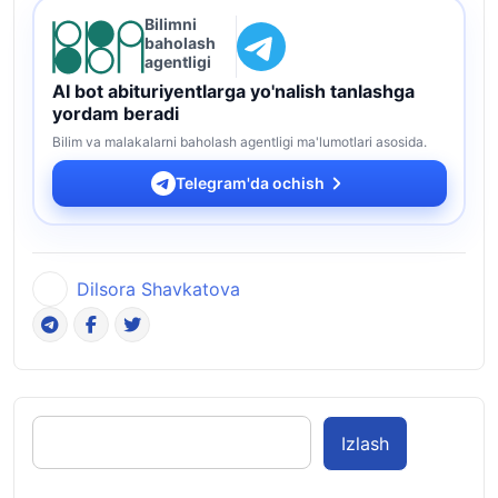
Bilimni
baholash
agentligi
AI bot abituriyentlarga yo'nalish tanlashga
yordam beradi
Bilim va malakalarni baholash agentligi ma'lumotlari asosida.
Telegram'da ochish
Dilsora Shavkatova
Izlash