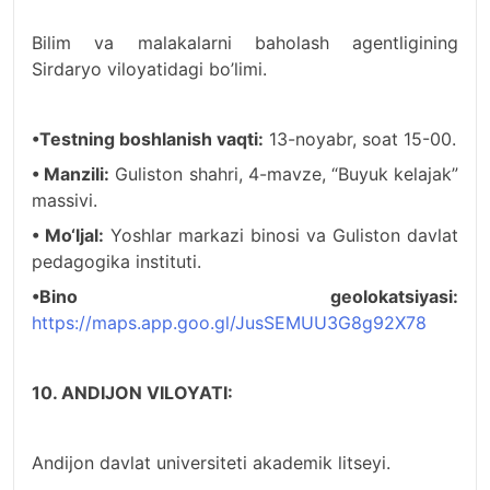
Bilim va malakalarni baholash agentligining
Sirdaryo viloyatidagi bo’limi.
•Testning boshlanish vaqti:
13-noyabr, soat 15-00.
• Manzili:
Guliston shahri, 4-mavze, “Buyuk kelajak”
massivi.
• Mo‘ljal:
Yoshlar markazi binosi va Guliston davlat
pedagogika instituti.
•Bino geolokatsiyasi:
https://maps.app.goo.gl/JusSEMUU3G8g92X78
10. ANDIJON VILOYATI:
Andijon davlat universiteti akademik litseyi.