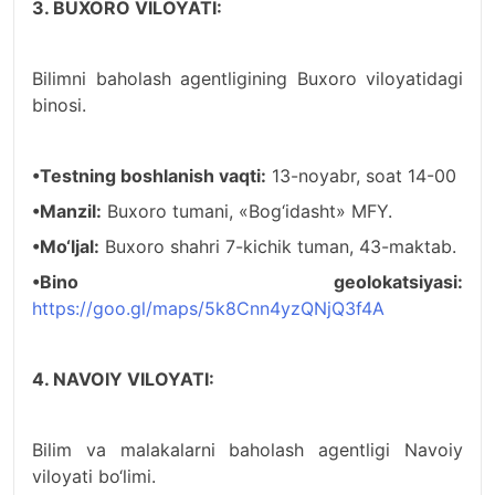
3. BUXORO VILOYATI:
Bilimni baholash agentligining Buxoro viloyatidagi
binosi.
•Testning boshlanish vaqti:
13-noyabr, soat 14-00
•Manzil:
Buxoro tumani, «Bog‘idasht» MFY.
•Mo‘ljal:
Buxoro shahri 7-kichik tuman, 43-maktab.
•Bino geolokatsiyasi:
https://goo.gl/maps/5k8Cnn4yzQNjQ3f4A
4. NAVOIY VILOYATI:
Bilim va malakalarni baholash agentligi Navoiy
viloyati bo‘limi.