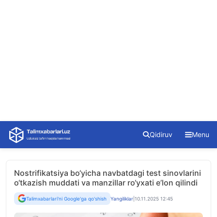
Skip
Qidiruv
Menu
to
content
Nostrifikatsiya bo‘yicha navbatdagi test sinovlarini
o‘tkazish muddati va manzillar ro‘yxati e’lon qilindi
Talimxabarlari'ni Google'ga qo'shish
Yangiliklar
|
10.11.2025 12:45