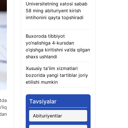
Universitetning xatosi sabab
58 ming abituriyent kirish
imtihonini qayta topshiradi
07.08.2026
Buxoroda tibbiyot
yo‘nalishiga 4-kursdan
o‘qishga kiritishni va’da qilgan
shaxs ushlandi
07.08.2026
Xususiy taʼlim xizmatlari
bozorida yangi tartiblar joriy
etilishi mumkin
07.08.2026
atda
Tavsiyalar
‘liq
idan
Abituriyentlar