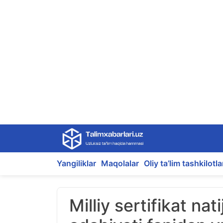
Skip
to
content
Yangiliklar
Maqolalar
Oliy ta’lim tashkilotla
Milliy sertifikat nati