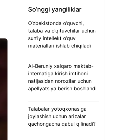
So’nggi yangiliklar
O‘zbekistonda o‘quvchi,
talaba va o‘qituvchilar uchun
sun’iy intellekt o‘quv
materiallari ishlab chiqiladi
07.08.2026
Al-Beruniy xalqaro maktab-
internatiga kirish imtihoni
natijasidan norozilar uchun
apellyatsiya berish boshlandi
07.08.2026
Talabalar yotoqxonasiga
joylashish uchun arizalar
qachongacha qabul qilinadi?
07.08.2026