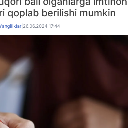
uqori ball olganlarga imtihon
ari qoplab berilishi mumkin
Yangiliklar
|
26.06.2024 17:44