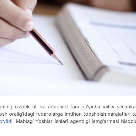
igining o‘zbek tili va adabiyot fani bo‘yicha milliy sertifik
h oralig‘idagi fuqarolarga imtihon topshirish xarajatlari to
yildi.
Mablag‘ Yoshlar ishlari agentligi jamg‘armasi hisob