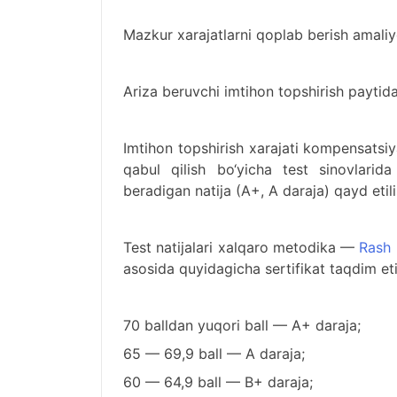
Mazkur xarajatlarni qoplab berish amaliyo
Ariza beruvchi imtihon topshirish paytida
Imtihon topshirish xarajati kompensatsiya
qabul qilish bo‘yicha test sinovlari
beradigan natija (A+, A daraja) qayd etili
Test natijalari xalqaro metodika —
Rash 
asosida quyidagicha sertifikat taqdim eti
70 balldan yuqori ball — A+ daraja;
65 — 69,9 ball — A daraja;
60 — 64,9 ball — B+ daraja;