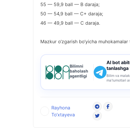
55 — 59,9 ball — B daraja;
50 — 54,9 ball — C+ daraja;
46 — 49,9 ball — C daraja.
Mazkur o‘zgarish bo‘yicha muhokamalar 
AI bot abi
Bilimni
tanlashga
baholash
Bilim va malak
agentligi
ma'lumotlari a
Rayhona
To‘xtayeva