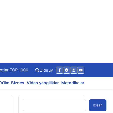
otlari
TOP 1000
Qidiruv
Ta’lim-Biznes
Video yangiliklar
Metodikalar
Izlash