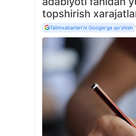
adabiyoti fanidan y
topshirish xarajatl
Talimxabarlari'ni Google'ga qo'shish