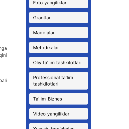
Foto yangiliklar
Grantlar
Maqolalar
Metodikalar
shga
ini
Oliy ta'lim tashkilotlari
Professional ta'lim
bali
tashkilotlari
Ta'lim-Biznes
Video yangiliklar
Xususiy bog‘chalar