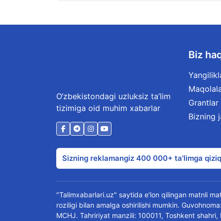
Biz ha
Yangilikl
Maqolal
O‘zbekistondagi uzluksiz ta’lim
Grantlar
tizimiga oid muhim xabarlar
Bizning 
Sizning reklamangiz 400 000+ ta'limga qiziq
"Talimxabarlari.uz" saytida e'lon qilingan matnli mate
roziligi bilan amalga oshirilishi mumkin. Guvohn
MCHJ. Tahririyat manzili: 100011, Toshkent shahri,