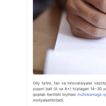
Oliy ta’lim, fan va innovatsiyalar vazirl
yuqori ball (A va A+) to‘plagan 14−30 yos
qoplab berilishi loyihasi
muhokamaga qo‘
moliyalashtiriladi.