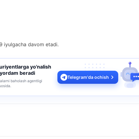
9 iyulgacha davom etadi.
turiyentlarga yo'nalish
 yordam beradi
Telegram'da ochish
alarni baholash agentligi
sosida.