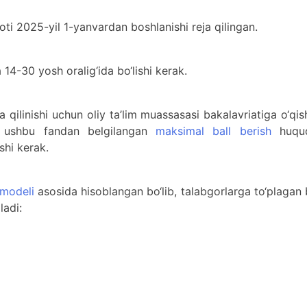
ti 2025-yil 1-yanvardan boshlanishi reja qilingan.
 14-30 yosh oralig‘ida bo‘lishi kerak.
 qilinishi uchun oliy ta’lim muassasasi bakalavriatiga o‘qi
da ushbu fandan belgilangan
maksimal ball berish
huquq
shi kerak.
modeli
asosida hisoblangan bo‘lib, talabgorlarga to‘plagan 
ladi: