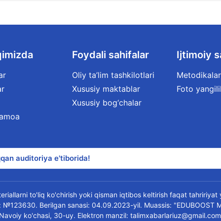
qimizda
Foydali sahifalar
Ijtimoiy s
ar
Oliy ta’lim tashkilotlari
Metodikalar
ar
Xususiy maktablar
Foto yangili
Xususiy bog‘chalar
jamoa
qan auditoriya e'tiborida!
riallarni to'liq ko'chirish yoki qisman iqtibos keltirish faqat tahririya
oma: №123630. Berilgan sanasi: 04.09.2023-yil. Muassis: "EDUBOOST 
 Navoiy ko'chasi, 30-uy. Elektron manzil: talimxabarlariuz@gmail.com