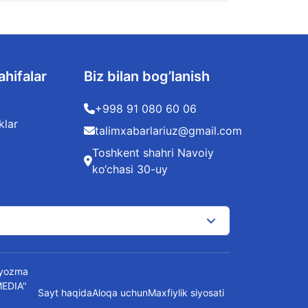
ahifalar
Biz bilan bog’lanish
+998 91 080 60 06
klar
talimxabarlariuz@gmail.com
Toshkent shahri Navoiy
ko‘chasi 30-uy
t yozma
MEDIA"
Sayt haqida
Aloqa uchun
Maxfiylik siyosati