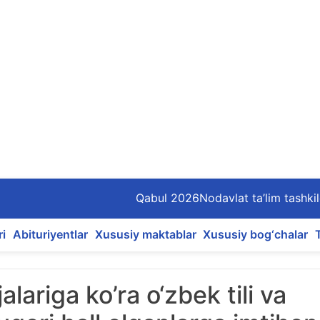
Qabul 2026
Nodavlat ta’lim tashkil
ri
Abituriyentlar
Xususiy maktablar
Xususiy bog‘chalar
jalariga ko’ra o‘zbek tili va