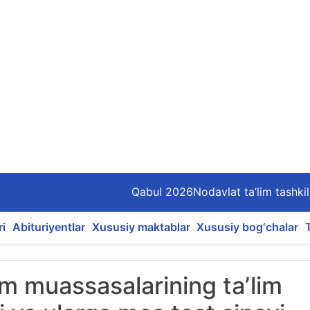
Qabul 2026
Nodavlat ta’lim tashkil
ri
Abituriyentlar
Xususiy maktablar
Xususiy bog‘chalar
lim muassasalarining taʼlim