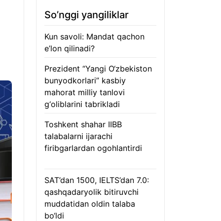
So’nggi yangiliklar
Kun savoli: Mandat qachon
e’lon qilinadi?
09.08.2026
Prezident “Yangi O‘zbekiston
bunyodkorlari” kasbiy
mahorat milliy tanlovi
g‘oliblarini tabrikladi
08.08.2026
Toshkent shahar IIBB
talabalarni ijarachi
firibgarlardan ogohlantirdi
08.08.2026
SAT’dan 1500, IELTS’dan 7.0:
qashqadaryolik bitiruvchi
muddatidan oldin talaba
bo‘ldi
08.08.2026