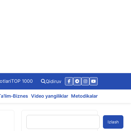
otlari
TOP 1000
Qidiruv
Ta’lim-Biznes
Video yangiliklar
Metodikalar
Izlash