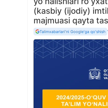
yoʻnalishlari roʻyxa
(kasbiy (ijodiy) imt
majmuasi qayta tas
Talimxabarlari'ni Google'ga qo'shish