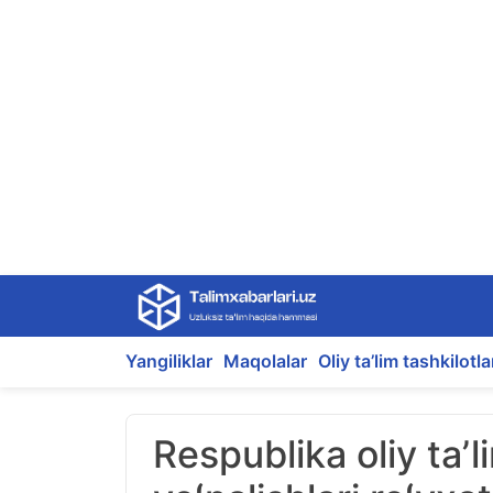
Skip
to
content
Yangiliklar
Maqolalar
Oliy ta’lim tashkilotla
Respublika oliy taʼ