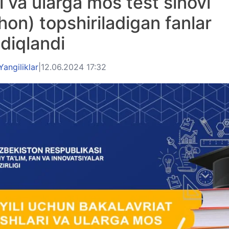
ti va ularga mos test sinovi
ihon) topshiriladigan fanlar
diqlandi
Yangiliklar
|
12.06.2024 17:32