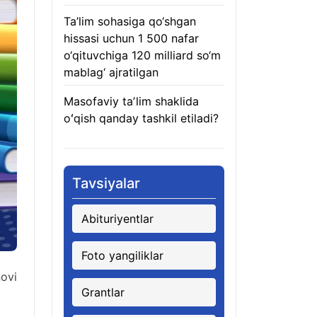
Ta’lim sohasiga qo‘shgan
hissasi uchun 1 500 nafar
o‘qituvchiga 120 milliard so‘m
mablag‘ ajratilgan
08.08.2026
Masofaviy taʼlim shaklida
oʻqish qanday tashkil etiladi?
08.08.2026
Tavsiyalar
Abituriyentlar
Foto yangiliklar
novi
Grantlar