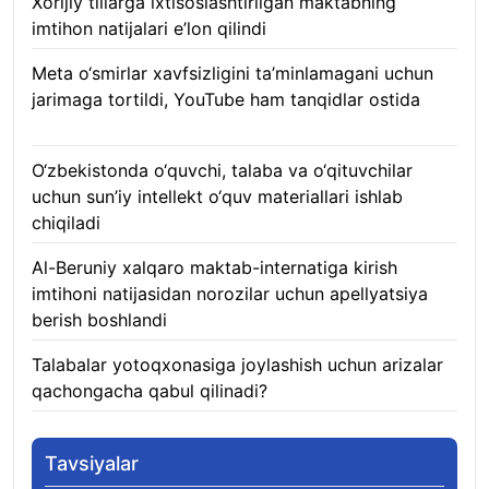
Xorijiy tillarga ixtisoslashtirilgan maktabning
imtihon natijalari e’lon qilindi
07.08.2026
Meta o‘smirlar xavfsizligini ta’minlamagani uchun
jarimaga tortildi, YouTube ham tanqidlar ostida
07.08.2026
O‘zbekistonda o‘quvchi, talaba va o‘qituvchilar
uchun sun’iy intellekt o‘quv materiallari ishlab
chiqiladi
07.08.2026
Al-Beruniy xalqaro maktab-internatiga kirish
imtihoni natijasidan norozilar uchun apellyatsiya
berish boshlandi
07.08.2026
Talabalar yotoqxonasiga joylashish uchun arizalar
qachongacha qabul qilinadi?
07.08.2026
Tavsiyalar