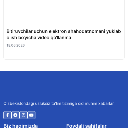
Bitiruvchilar uchun elektron shahodatnomani yuklab
Bu
olish bo‘yicha video qo‘llanma
ma
18.06.2026
11.
O‘zbekistondagi uzluksiz ta’lim tizimiga oid muhim xabarlar
Biz haqimizda
Foydali sahifalar