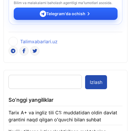
Bilim va malakalarni baholash agentligi ma'lumotlari asosida.
Telegram'da ochish
Talimxabarlari.uz
Izlash
So’nggi yangiliklar
Tarix A+ va ingliz tili C1: muddatidan oldin davlat
grantini naqd qilgan oʻquvchi bilan suhbat
07.08.2026