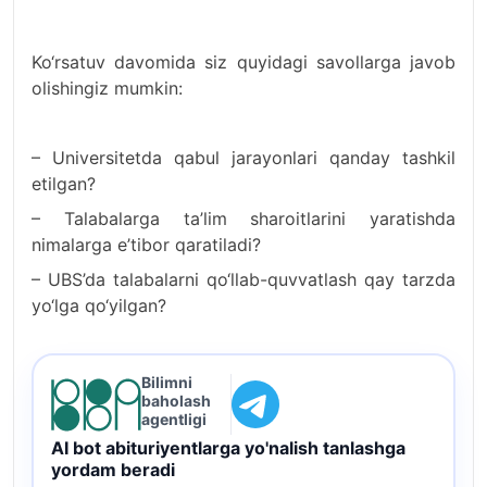
Ko‘rsatuv davomida siz quyidagi savollarga javob
olishingiz mumkin:
– Universitetda qabul jarayonlari qanday tashkil
etilgan?
– Talabalarga ta’lim sharoitlarini yaratishda
nimalarga e’tibor qaratiladi?
– UBS’da talabalarni qo‘llab-quvvatlash qay tarzda
yo‘lga qo‘yilgan?
Bilimni
baholash
agentligi
AI bot abituriyentlarga yo'nalish tanlashga
yordam beradi