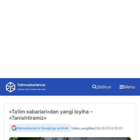
Skip
Qidiruv
Menu
to
content
«Ta’lim xabarlari»dan yangi loyiha –
«Tanishtiramiz»
Talimxabarlari'ni Google'ga qo'shish
Video yangiliklar
|
26.09.2024 09:33