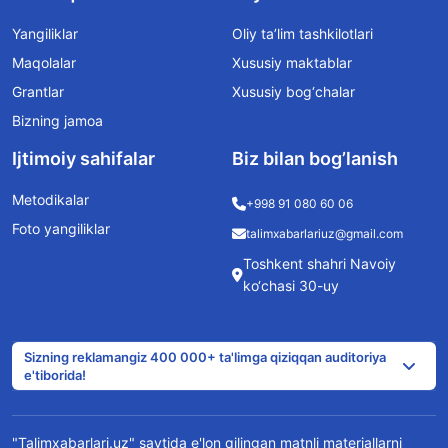
Yangiliklar
Oliy ta’lim tashkilotlari
Maqolalar
Xususiy maktablar
Grantlar
Xususiy bog‘chalar
Bizning jamoa
Ijtimoiy sahifalar
Biz bilan bog’lanish
Metodikalar
+998 91 080 60 06
Foto yangiliklar
talimxabarlariuz@gmail.com
Toshkent shahri Navoiy
ko‘chasi 30-uy
Sizning reklamangiz 400 000+ ta'limga qiziqqan auditoriya
e'tiborida!
"Talimxabarlari.uz" saytida e'lon qilingan matnli materiallarni