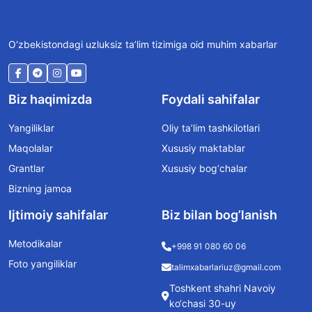
O‘zbekistondagi uzluksiz ta’lim tizimiga oid muhim xabarlar
Biz haqimizda
Foydali sahifalar
Yangiliklar
Oliy ta’lim tashkilotlari
Maqolalar
Xususiy maktablar
Grantlar
Xususiy bog‘chalar
Bizning jamoa
Ijtimoiy sahifalar
Biz bilan bog’lanish
Metodikalar
+998 91 080 60 06
Foto yangiliklar
talimxabarlariuz@gmail.com
Toshkent shahri Navoiy
ko‘chasi 30-uy