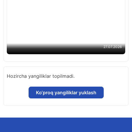
Xorijiy va nodavlat oliy taʼlim tashkilotlari uchun
davlat granti tasdiqlandi
27.07.2026
Hozircha yangiliklar topilmadi.
Ko‘proq yangiliklar yuklash