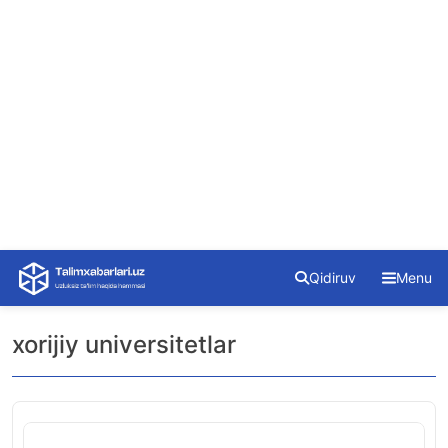
Skip
Qidiruv
Menu
to
content
xorijiy universitetlar