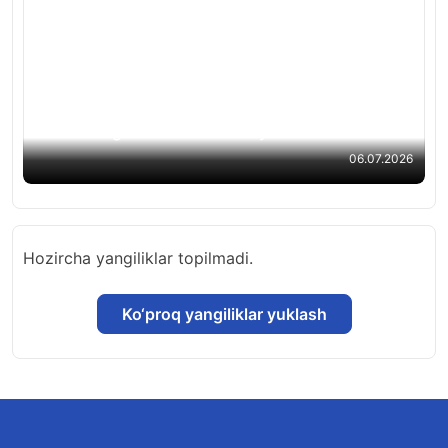
“Vaqt, pul va sharoit bahona emas”: To‘rtta
fandan milliy sertifikat olib, muddatidan avval
talaba bo‘lgan Shokirbek hikoyasi
06.07.2026
Hozircha yangiliklar topilmadi.
Ko‘proq yangiliklar yuklash