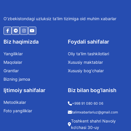
O‘zbekistondagi uzluksiz ta’lim tizimiga oid muhim xabarlar
Biz haqimizda
Foydali sahifalar
Yangiliklar
Oliy ta’lim tashkilotlari
Maqolalar
Xususiy maktablar
Grantlar
Xususiy bog‘chalar
Bizning jamoa
Ijtimoiy sahifalar
Biz bilan bog’lanish
Metodikalar
+998 91 080 60 06
Foto yangiliklar
talimxabarlariuz@gmail.com
Toshkent shahri Navoiy
ko‘chasi 30-uy