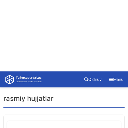
Skip
Qidiruv
Menu
to
content
rasmiy hujjatlar