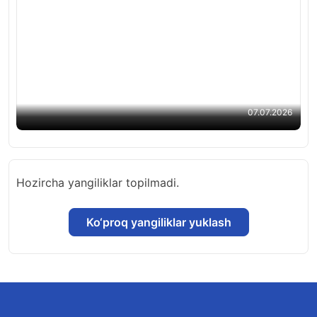
O‘zbek alifbosida qanday o‘zgarishlar bo‘ladi?
Qonunchilik palatasi qonun loyihasini ma’qulladi
07.07.2026
Hozircha yangiliklar topilmadi.
Ko‘proq yangiliklar yuklash