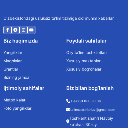
O‘zbekistondagi uzluksiz ta’lim tizimiga oid muhim xabarlar
Biz haqimizda
Foydali sahifalar
Yangiliklar
Oliy ta’lim tashkilotlari
Maqolalar
Xususiy maktablar
Grantlar
Xususiy bog‘chalar
Bizning jamoa
Ijtimoiy sahifalar
Biz bilan bog’lanish
Metodikalar
+998 91 080 60 06
Foto yangiliklar
talimxabarlariuz@gmail.com
Toshkent shahri Navoiy
ko‘chasi 30-uy