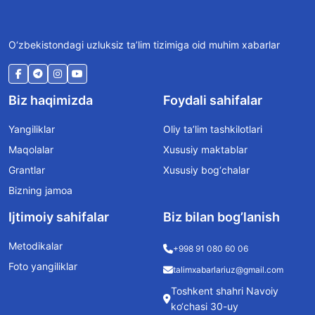
O‘zbekistondagi uzluksiz ta’lim tizimiga oid muhim xabarlar
Biz haqimizda
Foydali sahifalar
Yangiliklar
Oliy ta’lim tashkilotlari
Maqolalar
Xususiy maktablar
Grantlar
Xususiy bog‘chalar
Bizning jamoa
Ijtimoiy sahifalar
Biz bilan bog’lanish
Metodikalar
+998 91 080 60 06
Foto yangiliklar
talimxabarlariuz@gmail.com
Toshkent shahri Navoiy
ko‘chasi 30-uy