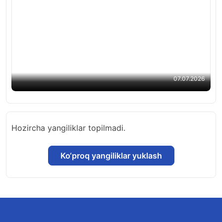
O‘zbek alifbosida qanday o‘zgarishlar bo‘ladi?
Qonunchilik palatasi qonun loyihasini ma’qulladi
07.07.2026
Hozircha yangiliklar topilmadi.
Ko‘proq yangiliklar yuklash