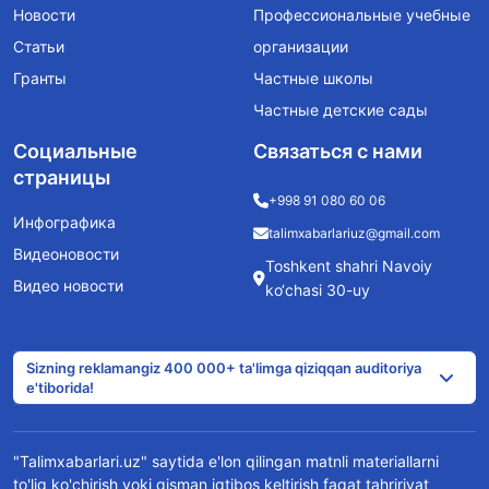
Новости
Профессиональные учебные
Статьи
организации
Гранты
Частные школы
Частные детские сады
Социальные
Связаться с нами
страницы
+998 91 080 60 06
Инфографика
talimxabarlariuz@gmail.com
Видеоновости
Toshkent shahri Navoiy
Видео новости
ko‘chasi 30-uy
Sizning reklamangiz 400 000+ ta'limga qiziqqan auditoriya
e'tiborida!
"Talimxabarlari.uz" saytida e'lon qilingan matnli materiallarni
to'liq ko'chirish yoki qisman iqtibos keltirish faqat tahririyat