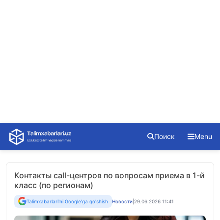
Skip
Поиск
Menu
to
content
Контакты call-центров по вопросам приема в 1-й
класс (по регионам)
Talimxabarlari'ni Google'ga qo'shish
Новости
|
29.06.2026 11:41