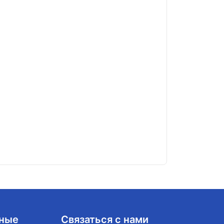
За поступление
06.08.2026
ные
Связаться с нами