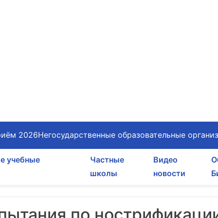
иём 2026
Негосударственные образовательные органи
е учебные
Частные
Видео
О
школы
новости
Б
спытания по нострификации