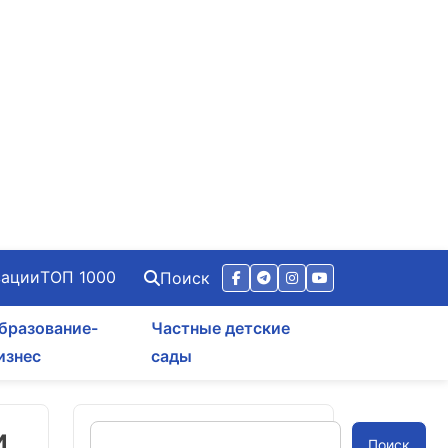
зации
ТОП 1000
Поиск
бразование-
Частные детские
изнес
сады
,
Поиск