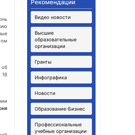
Рекомендации
Видео новости
юнь
нию
Высшие
ные
образовательные
том
организации
Гранты
 об
 18
Инфографика
Новости
нии
юня
Образование-Бизнес
Профессиональные
учебные организации
ний