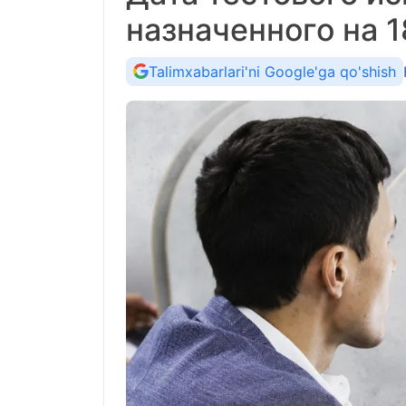
назначенного на 1
Talimxabarlari'ni Google'ga qo'shish