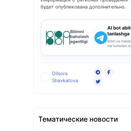
будет опубликована дополнительно.
AI bot abi
Bilimni
tanlashga
baholash
Bilim va malak
agentligi
ma'lumotlari a
Dilsora
Shavkatova
Тематические новости