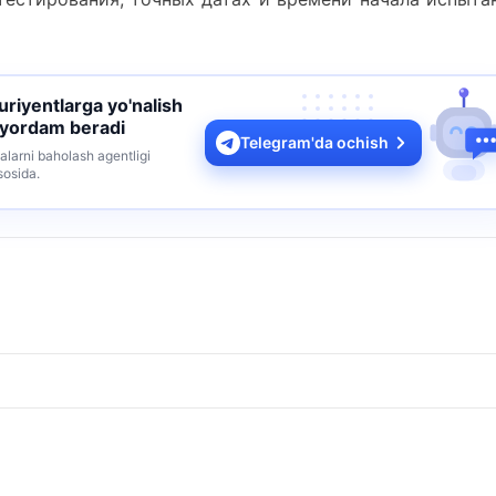
turiyentlarga yo'nalish
 yordam beradi
Telegram'da ochish
alarni baholash agentligi
sosida.