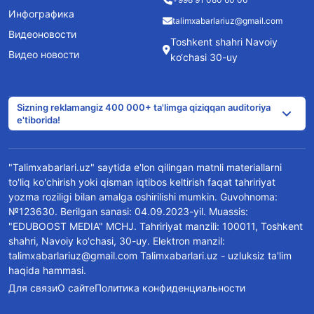
Инфографика
talimxabarlariuz@gmail.com
Видеоновости
Toshkent shahri Navoiy
Видео новости
ko‘chasi 30-uy
Sizning reklamangiz 400 000+ ta'limga qiziqqan auditoriya
e'tiborida!
"Talimxabarlari.uz" saytida e'lon qilingan matnli materiallarni
to'liq ko'chirish yoki qisman iqtibos keltirish faqat tahririyat
yozma roziligi bilan amalga oshirilishi mumkin. Guvohnoma:
№123630. Berilgan sanasi: 04.09.2023-yil. Muassis:
"EDUBOOST MEDIA" MCHJ. Tahririyat manzili: 100011, Toshkent
shahri, Navoiy ko'chasi, 30-uy. Elektron manzil:
talimxabarlariuz@gmail.com Talimxabarlari.uz - uzluksiz ta'lim
haqida hammasi.
Для связи
О сайте
Политика конфиденциальности