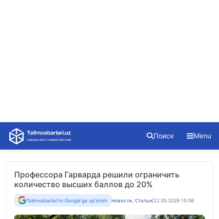
Skip
Поиск
Menu
to
content
Профессора Гарварда решили ограничить
количество высших баллов до 20%
Talimxabarlari'ni Google'ga qo'shish
Новости
,
Статьи
|
22.05.2026 15:06