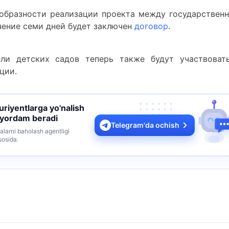
ообразности реализации проекта между государствен
чение семи дней будет заключен
договор
.
ли детских садов теперь также будут участвоват
ции.
turiyentlarga yo'nalish
 yordam beradi
Telegram'da ochish
alarni baholash agentligi
sosida.