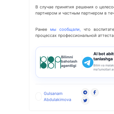
В случае принятия решения о целес
партнером и частным партнером в те
Ранее
мы сообщали
,
что воспитате
процессах профессиональной аттеста
AI bot abi
Bilimni
tanlashga
baholash
Bilim va malak
agentligi
ma'lumotlari a
Gulsanam
Abdulakimova