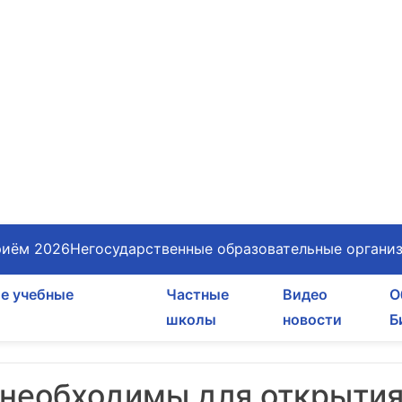
иём 2026
Негосударственные образовательные органи
е учебные
Частные
Видео
О
школы
новости
Б
 необходимы для открыти