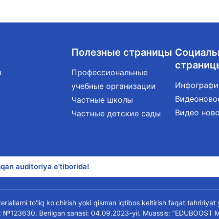
Полезные страницы
Социаль
страниц
и
Профессиональные
Инфографи
учебные организации
Видеоново
Частные школы
Видео нов
Частные детские сады
qan auditoriya e'tiborida!
riallarni to'liq ko'chirish yoki qisman iqtibos keltirish faqat tahririya
oma: №123630. Berilgan sanasi: 04.09.2023-yil. Muassis: "EDUBOOST 