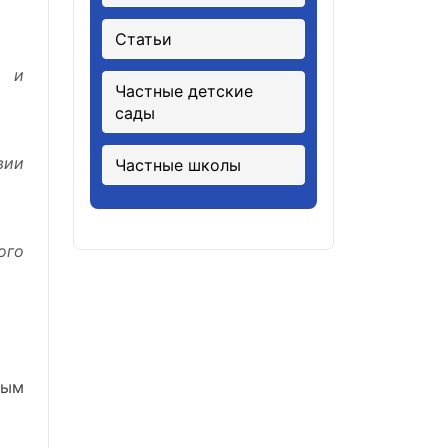
Статьи
й и
Частные детские
сады
вии
Частные школы
ого
ным