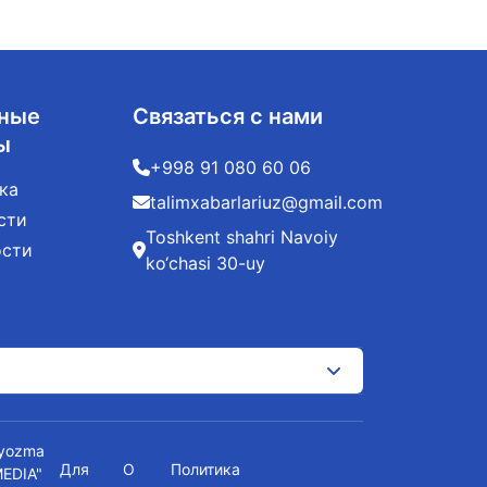
ные
Связаться с нами
ы
+998 91 080 60 06
ка
talimxabarlariuz@gmail.com
сти
Toshkent shahri Navoiy
ости
ko‘chasi 30-uy
t yozma
Для
О
Политика
MEDIA"