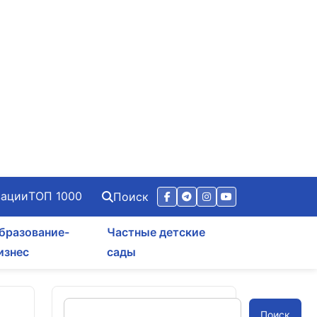
зации
ТОП 1000
Поиск
бразование-
Частные детские
изнес
сады
я
Поиск