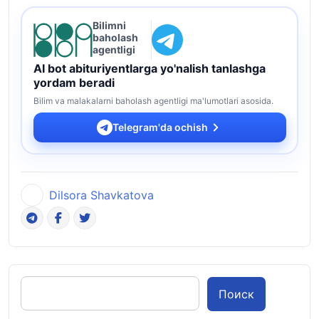
Bilimni
baholash
agentligi
AI bot abituriyentlarga yo'nalish tanlashga
yordam beradi
Bilim va malakalarni baholash agentligi ma'lumotlari asosida.
Telegram'da ochish
Dilsora Shavkatova
Поиск