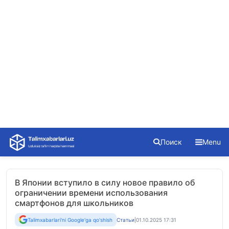
Skip
Поиск
Menu
to
content
В Японии вступило в силу новое правило об
ограничении времени использования
смартфонов для школьников
Talimxabarlari'ni Google'ga qo'shish
Статьи
|
01.10.2025 17:31