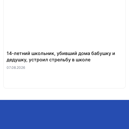
14-летний школьник, убивший дома бабушку и
Пр
дедушку, устроил стрельбу в школе
ву
пр
07.08.2026
05.