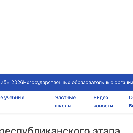
иём 2026
Негосударственные образовательные органи
е учебные
Частные
Видео
О
школы
новости
Б
республиканского этапа