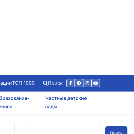
зации
ТОП 1000
Поиск
бразование-
Частные детские
изнес
сады
Поиск