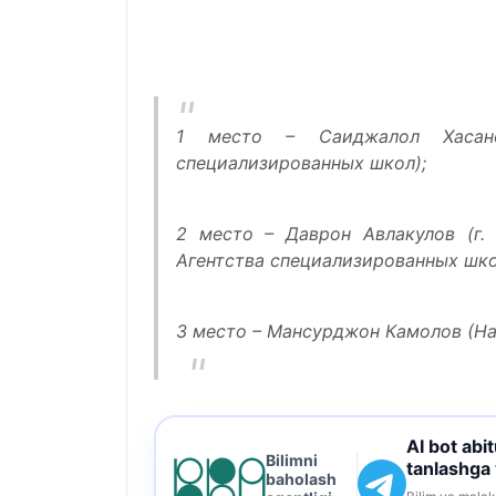
1 место – Саиджалол Хасано
специализированных школ);
2 место – Даврон Авлакулов (г.
Агентства специализированных шко
3 место – Мансурджон Камолов (На
AI bot abi
Bilimni
tanlashga
baholash