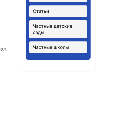
Статьи
Частные детские
сады
Частные школы
ол,