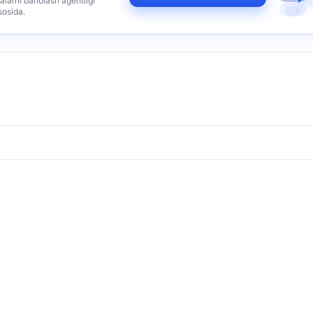
alarni baholash agentligi
sosida.