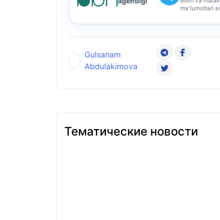
Bilim va malak
agentligi
ma'lumotlari a
Gulsanam
Abdulakimova
Тематические новости