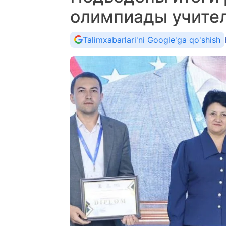
олимпиады учите
Talimxabarlari'ni Google'ga qo'shish