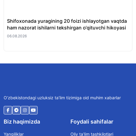
Shifoxonada yuragining 20 foizi ishlayotgan vaqtda
O‘
ham nazorat ishilarni tekshirgan o‘qituvchi hikoyasi
et
06.08.2026
06.
O‘zbekistondagi uzluksiz ta’lim tizimiga oid muhim xabarlar
Biz haqimizda
Foydali sahifalar
Yangiliklar
Oliy ta’lim tashkilotlari