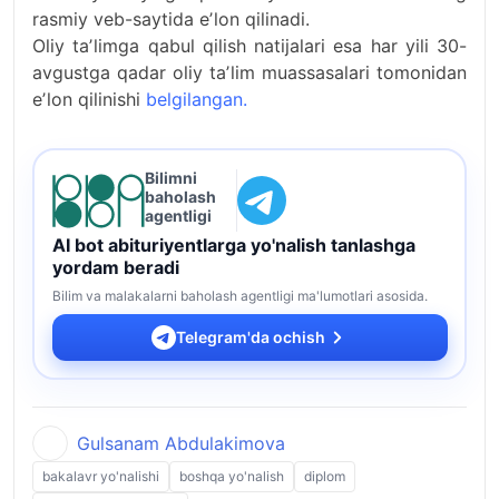
rasmiy veb-saytida eʼlon qilinadi.
Oliy taʼlimga qabul qilish natijalari esa har yili 30-
avgustga qadar oliy taʼlim muassasalari tomonidan
eʼlon qilinishi
belgilangan.
Bilimni
baholash
agentligi
AI bot abituriyentlarga yo'nalish tanlashga
yordam beradi
Bilim va malakalarni baholash agentligi ma'lumotlari asosida.
Telegram'da ochish
Gulsanam Abdulakimova
bakalavr yo'nalishi
boshqa yo'nalish
diplom