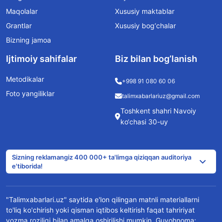
Maqolalar
Xususiy maktablar
Grantlar
Xususiy bog‘chalar
Bizning jamoa
Ijtimoiy sahifalar
Biz bilan bog’lanish
Metodikalar
+998 91 080 60 06
Foto yangiliklar
talimxabarlariuz@gmail.com
Toshkent shahri Navoiy
ko‘chasi 30-uy
Sizning reklamangiz 400 000+ ta'limga qiziqqan auditoriya
e'tiborida!
"Talimxabarlari.uz" saytida e'lon qilingan matnli materiallarni
to'liq ko'chirish yoki qisman iqtibos keltirish faqat tahririyat
yozma roziligi bilan amalga oshirilishi mumkin. Guvohnoma: