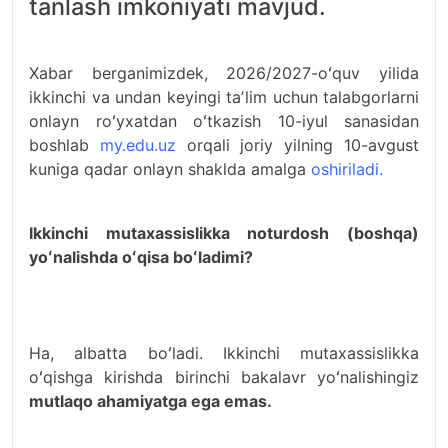
tanlash imkoniyati mavjud.
Xabar berganimizdek, 2026/2027-oʻquv yilida
ikkinchi va undan keyingi taʼlim uchun talabgorlarni
onlayn roʻyxatdan oʻtkazish 10-iyul sanasidan
boshlab
my.edu.uz
orqali joriy yilning 10-avgust
kuniga qadar onlayn shaklda amalga
oshiriladi.
Ikkinchi mutaxassislikka noturdosh (boshqa)
yoʻnalishda oʻqisa boʻladimi?
Ha, albatta boʻladi. Ikkinchi mutaxassislikka
oʻqishga kirishda birinchi bakalavr yoʻnalishingiz
mutlaqo ahamiyatga ega emas.