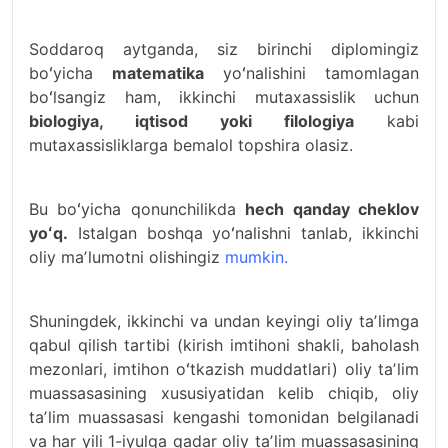
Soddaroq aytganda, siz birinchi diplomingiz
boʻyicha
matematika
yoʻnalishini tamomlagan
boʻlsangiz ham, ikkinchi mutaxassislik uchun
biologiya, iqtisod yoki filologiya
kabi
mutaxassisliklarga bemalol topshira olasiz.
Bu boʻyicha qonunchilikda
hech qanday cheklov
yoʻq.
Istalgan boshqa yoʻnalishni tanlab, ikkinchi
oliy maʼlumotni olishingiz
mumkin.
Shuningdek, ikkinchi va undan keyingi oliy taʼlimga
qabul qilish tartibi (kirish imtihoni shakli, baholash
mezonlari, imtihon oʻtkazish muddatlari) oliy taʼlim
muassasasining xususiyatidan kelib chiqib, oliy
taʼlim muassasasi kengashi tomonidan belgilanadi
va har yili 1-iyulga qadar oliy taʼlim muassasasining