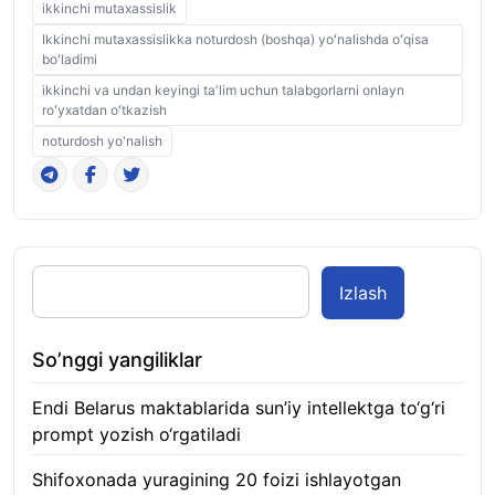
ikkinchi mutaxassislik
Ikkinchi mutaxassislikka noturdosh (boshqa) yoʻnalishda oʻqisa
boʻladimi
ikkinchi va undan keyingi taʼlim uchun talabgorlarni onlayn
roʻyxatdan oʻtkazish
noturdosh yo'nalish
Izlash
So’nggi yangiliklar
Endi Belarus maktablarida sun’iy intellektga to‘g‘ri
prompt yozish o‘rgatiladi
06.08.2026
Shifoxonada yuragining 20 foizi ishlayotgan