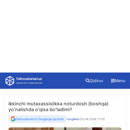
Skip
Qidiruv
Menu
to
content
Ikkinchi mutaxassislikka noturdosh (boshqa)
yoʻnalishda oʻqisa boʻladimi?
Talimxabarlari'ni Google'ga qo'shish
Yangiliklar
|
02.06.2026 17:52