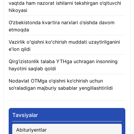
vaqtda ham nazorat ishilarni tekshirgan o‘qituvchi
hikoyasi
06.08.2026
O‘zbekistonda kvartira narxlari o‘sishda davom
etmoqda
06.08.2026
Vazirlik oʻqishni koʻchirish muddati uzaytirilganini
eʼlon qildi
06.08.2026
Qirg‘izistonlik talaba YTHga uchragan insonning
hayotini saqlab qoldi
06.08.2026
Nodavlat OTMga o‘qishni ko‘chirish uchun
so‘raladigan majburiy sabablar yengillashtirildi
06.08.2026
Tavsiyalar
Abituriyentlar